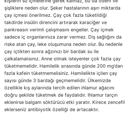
kişilerin su içmelerine gerek kalmaz, bu da ödem ve
şişliklere neden olur. Şeker hastalarının aşırı miktarda
çay içmesi önerilmez. Çay çok fazla tüketildiği
takdirde insülin direncini artırarak karaciğer ve
pankreasın verimli çalışmasını engeller. Çay içmek
sadece iç organlarınıza zarar vermez. Diş sağlığını da
riske atan çay, leke oluşumuna neden olur. Bu nedenle
çay içtikten sonra ağzınızı bir bardak su ile
çalkalamalısınız. Anne olmak isteyenler çok fazla çay
tüketmemelidir. Hamilelik sırasında günde 200 mg’dan
fazla kafein tüketmemelisiniz. Hamilelikte içilen çay
sayısı günde 3 bardağı geçmemelidir. Ülkemizde
özellikle kış aylarında tercih edilen ıhlamur ağacını
doğru şekilde tüketmek de faydalıdır. Ihlamur tarçın
eklenirse balgam söktürücü etki yaratır. Kirece zencefil
eklerseniz antibiyotik özelliği de artacaktır.