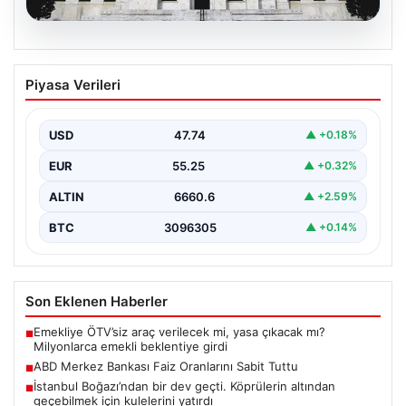
07.08.2026
ABD Merkez Bankası Faiz Oranlarını
Piyasa Verileri
Sabit Tuttu
ABD Merkez Bankası (Fed), mevcut ekonomik koşullarla
uyumlu olarak politika faiz oranını değiştirmeyerek
USD
47.74
▲ +0.18%
yüzde…
EUR
55.25
▲ +0.32%
ALTIN
6660.6
▲ +2.59%
BTC
3096305
▲ +0.14%
Son Eklenen Haberler
Emekliye ÖTV’siz araç verilecek mi, yasa çıkacak mı?
■
Milyonlarca emekli beklentiye girdi
ABD Merkez Bankası Faiz Oranlarını Sabit Tuttu
■
İstanbul Boğazı’ndan bir dev geçti. Köprülerin altından
■
geçebilmek için kulelerini yatırdı