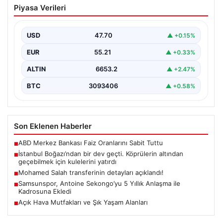
Piyasa Verileri
Köprülerin altından geçebilmek için
kulelerini yatırdı
USD
47.70
▲ +0.15%
EUR
55.21
▲ +0.33%
ALTIN
6653.2
▲ +2.47%
BTC
3093406
▲ +0.58%
Son Eklenen Haberler
ABD Merkez Bankası Faiz Oranlarını Sabit Tuttu
■
İstanbul Boğazı’ndan bir dev geçti. Köprülerin altından
■
geçebilmek için kulelerini yatırdı
Mohamed Salah transferinin detayları açıklandı!
■
Samsunspor, Antoine Sekongo’yu 5 Yıllık Anlaşma ile
■
Kadrosuna Ekledi
Açık Hava Mutfakları ve Şık Yaşam Alanları
■