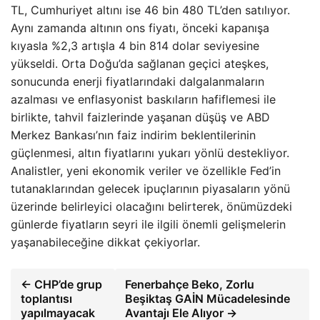
TL, Cumhuriyet altını ise 46 bin 480 TL’den satılıyor.
Aynı zamanda altının ons fiyatı, önceki kapanışa
kıyasla %2,3 artışla 4 bin 814 dolar seviyesine
yükseldi. Orta Doğu’da sağlanan geçici ateşkes,
sonucunda enerji fiyatlarındaki dalgalanmaların
azalması ve enflasyonist baskıların hafiflemesi ile
birlikte, tahvil faizlerinde yaşanan düşüş ve ABD
Merkez Bankası’nın faiz indirim beklentilerinin
güçlenmesi, altın fiyatlarını yukarı yönlü destekliyor.
Analistler, yeni ekonomik veriler ve özellikle Fed’in
tutanaklarından gelecek ipuçlarının piyasaların yönü
üzerinde belirleyici olacağını belirterek, önümüzdeki
günlerde fiyatların seyri ile ilgili önemli gelişmelerin
yaşanabileceğine dikkat çekiyorlar.
← CHP’de grup
Fenerbahçe Beko, Zorlu
toplantısı
Beşiktaş GAİN Mücadelesinde
yapılmayacak
Avantajı Ele Alıyor →