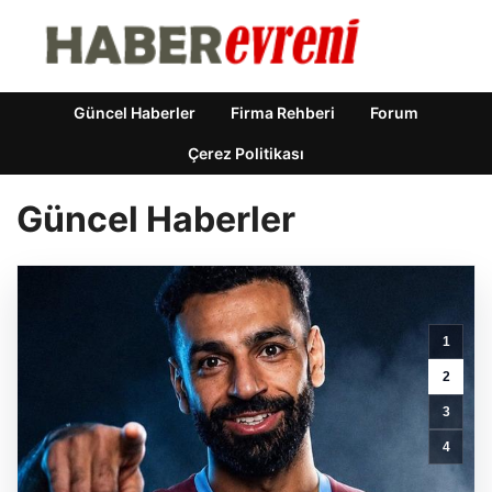
Güncel Haberler
Firma Rehberi
Forum
Çerez Politikası
Güncel Haberler
1
2
3
Mohamed
Salah
4
transferinin
detayları