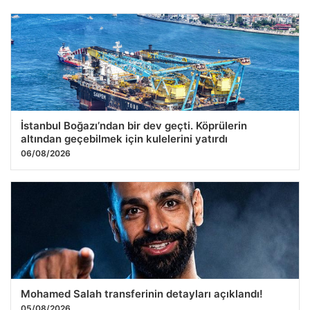
Mahkeme İkizköy’deki 679 Parsel Alanıyla İlgili Tüm
Davaları Durdurdu
27.07.2026 09:16
İstanbul Boğazı’ndan bir dev geçti. Köprülerin
altından geçebilmek için kulelerini yatırdı
06/08/2026
Mohamed Salah transferinin detayları açıklandı!
05/08/2026