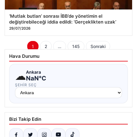
‘Mutlak butlan’ sonrası İBB’de yönetimin el
değiştirebileceği iddia edildi: ‘Gerçeklikten uzak’
29/07/2026
Yazı
1
2
…
145
Sonraki
sayfalaması
Hava Durumu
☁
Ankara
NaN°C
ŞEHIR SEÇ
Bizi Takip Edin