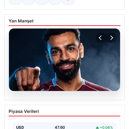
Yan Manşet
05.08.2026
Mohamed Salah transferinin detayları
Piyasa Verileri
açıklandı!
USD
47.60
▲ +0.06%