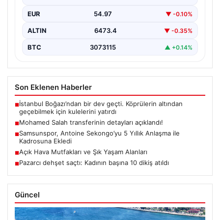
EUR
54.97
▼ -0.10%
ALTIN
6473.4
▼ -0.35%
BTC
3073115
▲ +0.14%
Son Eklenen Haberler
İstanbul Boğazı’ndan bir dev geçti. Köprülerin altından
■
geçebilmek için kulelerini yatırdı
Mohamed Salah transferinin detayları açıklandı!
■
Samsunspor, Antoine Sekongo’yu 5 Yıllık Anlaşma ile
■
Kadrosuna Ekledi
Açık Hava Mutfakları ve Şık Yaşam Alanları
■
Pazarcı dehşet saçtı: Kadının başına 10 dikiş atıldı
■
Güncel