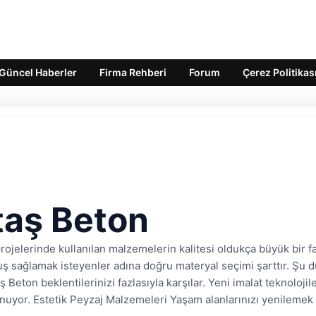
Güncel Haberler
Firma Rehberi
Forum
Çerez Politikas
taş Beton
ojelerinde kullanılan malzemelerin kalitesi oldukça büyük bir fa
ruş sağlamak isteyenler adına doğru materyal seçimi şarttır. Şu 
Beton beklentilerinizi fazlasıyla karşılar. Yeni imalat teknolojil
unuyor. Estetik Peyzaj Malzemeleri Yaşam alanlarınızı yenilemek 