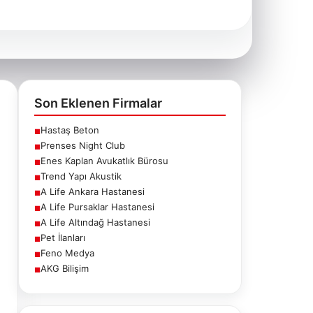
Son Eklenen Firmalar
Hastaş Beton
■
Prenses Night Club
■
Enes Kaplan Avukatlık Bürosu
■
Trend Yapı Akustik
■
A Life Ankara Hastanesi
■
A Life Pursaklar Hastanesi
■
A Life Altındağ Hastanesi
■
Pet İlanları
■
Feno Medya
■
AKG Bilişim
■