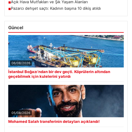
Açık Hava Mutfakları ve Şık Yaşam Alanları
■
Pazarcı dehşet saçtı: Kadının başına 10 dikiş atıldı
■
Güncel
06/08/2026
İstanbul Boğazı’ndan bir dev geçti. Köprülerin altından
geçebilmek için kulelerini yatırdı
05/08/2026
Mohamed Salah transferinin detayları açıklandı!