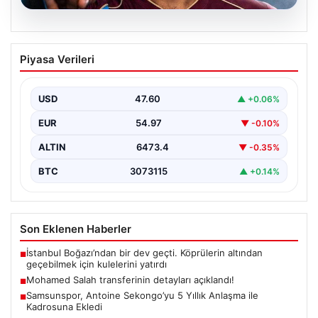
05.08.2026
Mohamed Salah transferinin detayları
Piyasa Verileri
açıklandı!
USD
47.60
▲ +0.06%
EUR
54.97
▼ -0.10%
ALTIN
6473.4
▼ -0.35%
BTC
3073115
▲ +0.14%
Son Eklenen Haberler
İstanbul Boğazı’ndan bir dev geçti. Köprülerin altından
■
geçebilmek için kulelerini yatırdı
Mohamed Salah transferinin detayları açıklandı!
■
Samsunspor, Antoine Sekongo’yu 5 Yıllık Anlaşma ile
■
Kadrosuna Ekledi