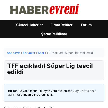
Güncel Haberler
Firma Rehberi
Forum
Çerez Politikası
Ana sayfa
›
Forumlar
›
Spor
›
TFF açıkladı! Süper Lig tescil edildi
TFF açıkladı! Süper Lig tescil
edildi
Bu konu 0 yanıt içerir, 1 izleyen vardır ve en son
2 ay 2 hafta önce
admin
tarafından güncellenmiştir.