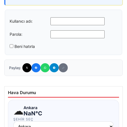
Kullanıcı adı:
Parola:
Beni hatırla
Paylaş:
Hava Durumu
☁
Ankara
NaN°C
ŞEHIR SEÇ