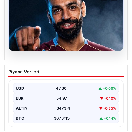
05.08.2026
Mohamed Salah transferinin detayları
Piyasa Verileri
açıklandı!
USD
47.60
▲ +0.06%
EUR
54.97
▼ -0.10%
ALTIN
6473.4
▼ -0.35%
BTC
3073115
▲ +0.14%