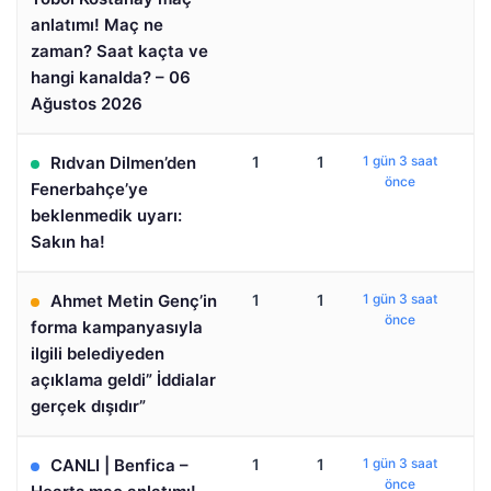
anlatımı! Maç ne
zaman? Saat kaçta ve
hangi kanalda? – 06
Ağustos 2026
Rıdvan Dilmen’den
1
1
1 gün 3 saat
önce
Fenerbahçe’ye
beklenmedik uyarı:
Sakın ha!
Ahmet Metin Genç’in
1
1
1 gün 3 saat
önce
forma kampanyasıyla
ilgili belediyeden
açıklama geldi” İddialar
gerçek dışıdır”
CANLI | Benfica –
1
1
1 gün 3 saat
önce