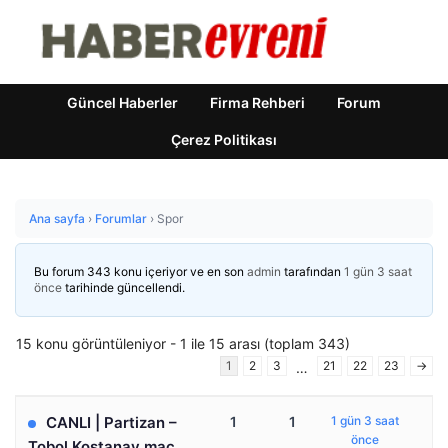
Güncel Haberler
Firma Rehberi
Forum
Çerez Politikası
Ana sayfa
›
Forumlar
›
Spor
Bu forum 343 konu içeriyor ve en son
admin
tarafından
1 gün 3 saat
önce
tarihinde güncellendi.
15 konu görüntüleniyor - 1 ile 15 arası (toplam 343)
1
2
3
21
22
23
→
…
CANLI | Partizan –
1
1
1 gün 3 saat
önce
Tobol Kostanay maç