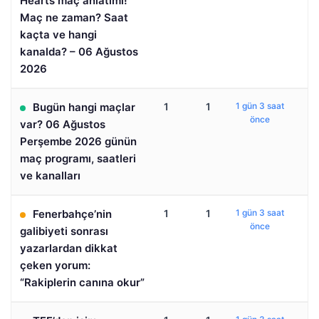
Hearts maç anlatımı!
Maç ne zaman? Saat
kaçta ve hangi
kanalda? – 06 Ağustos
2026
Bugün hangi maçlar
1
1
1 gün 3 saat
önce
var? 06 Ağustos
Perşembe 2026 günün
maç programı, saatleri
ve kanalları
Fenerbahçe’nin
1
1
1 gün 3 saat
önce
galibiyeti sonrası
yazarlardan dikkat
çeken yorum:
“Rakiplerin canına okur”