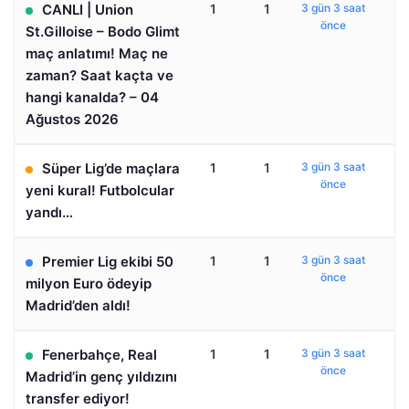
CANLI | Union
1
1
3 gün 3 saat
önce
St.Gilloise – Bodo Glimt
maç anlatımı! Maç ne
zaman? Saat kaçta ve
hangi kanalda? – 04
Ağustos 2026
Süper Lig’de maçlara
1
1
3 gün 3 saat
önce
yeni kural! Futbolcular
yandı…
Premier Lig ekibi 50
1
1
3 gün 3 saat
önce
milyon Euro ödeyip
Madrid’den aldı!
Fenerbahçe, Real
1
1
3 gün 3 saat
önce
Madrid’in genç yıldızını
transfer ediyor!