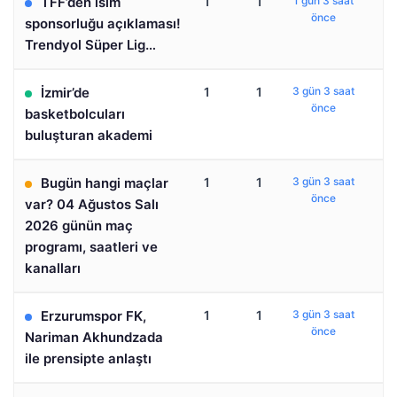
TFF’den isim
1
1
1 gün 3 saat
önce
sponsorluğu açıklaması!
Trendyol Süper Lig…
İzmir’de
1
1
3 gün 3 saat
önce
basketbolcuları
buluşturan akademi
Bugün hangi maçlar
1
1
3 gün 3 saat
önce
var? 04 Ağustos Salı
2026 günün maç
programı, saatleri ve
kanalları
Erzurumspor FK,
1
1
3 gün 3 saat
önce
Nariman Akhundzada
ile prensipte anlaştı