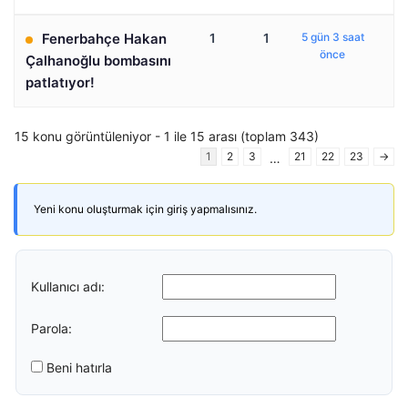
Fenerbahçe Hakan
1
1
5 gün 3 saat
önce
Çalhanoğlu bombasını
patlatıyor!
15 konu görüntüleniyor - 1 ile 15 arası (toplam 343)
1
2
3
21
22
23
→
…
Yeni konu oluşturmak için giriş yapmalısınız.
Kullanıcı adı:
Parola:
Beni hatırla