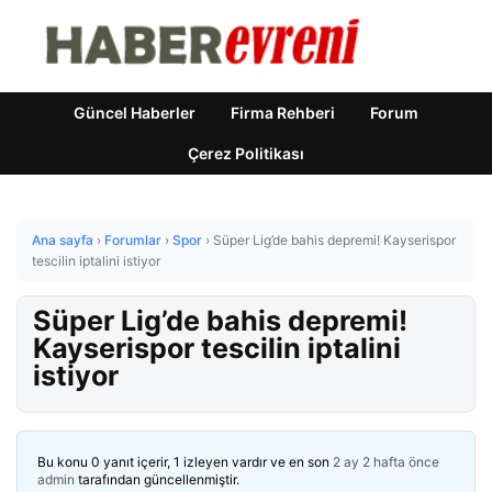
Güncel Haberler
Firma Rehberi
Forum
Çerez Politikası
Ana sayfa
›
Forumlar
›
Spor
›
Süper Lig’de bahis depremi! Kayserispor
tescilin iptalini istiyor
Süper Lig’de bahis depremi!
Kayserispor tescilin iptalini
istiyor
Bu konu 0 yanıt içerir, 1 izleyen vardır ve en son
2 ay 2 hafta önce
admin
tarafından güncellenmiştir.