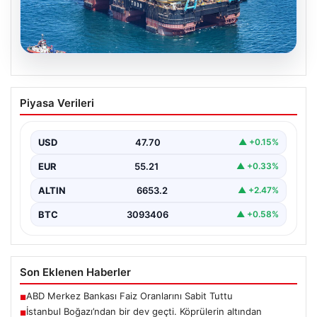
06.08.2026
İstanbul Boğazı’ndan bir dev geçti.
Piyasa Verileri
Köprülerin altından geçebilmek için
kulelerini yatırdı
USD
47.70
▲ +0.15%
EUR
55.21
▲ +0.33%
ALTIN
6653.2
▲ +2.47%
BTC
3093406
▲ +0.58%
Son Eklenen Haberler
ABD Merkez Bankası Faiz Oranlarını Sabit Tuttu
■
İstanbul Boğazı’ndan bir dev geçti. Köprülerin altından
■