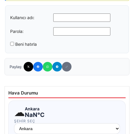
Kullanıcı adı:
Parola:
Beni hatırla
Paylaş:
Hava Durumu
☁
Ankara
NaN°C
ŞEHIR SEÇ