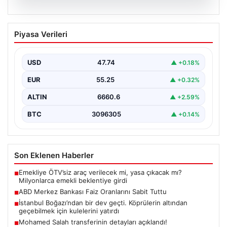
07.08.2026
ABD Merkez Bankası Faiz Oranlarını
Piyasa Verileri
Sabit Tuttu
ABD Merkez Bankası (Fed), mevcut ekonomik koşullarla
uyumlu olarak politika faiz oranını değiştirmeyerek
USD
47.74
▲ +0.18%
yüzde…
EUR
55.25
▲ +0.32%
ALTIN
6660.6
▲ +2.59%
BTC
3096305
▲ +0.14%
Son Eklenen Haberler
Emekliye ÖTV’siz araç verilecek mi, yasa çıkacak mı?
■
Milyonlarca emekli beklentiye girdi
ABD Merkez Bankası Faiz Oranlarını Sabit Tuttu
■
İstanbul Boğazı’ndan bir dev geçti. Köprülerin altından
■
geçebilmek için kulelerini yatırdı
Mohamed Salah transferinin detayları açıklandı!
■