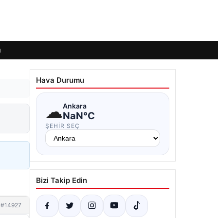
ı
Hava Durumu
☁
Ankara
NaN°C
ŞEHIR SEÇ
Bizi Takip Edin
#14927