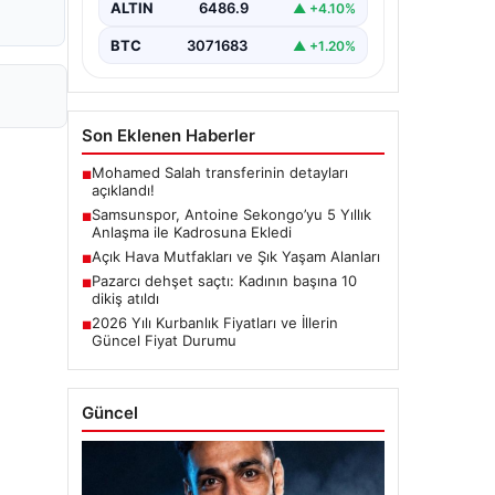
ALTIN
6486.9
▲ +4.10%
Dunkerque forması giyen…
BTC
3071683
▲ +1.20%
Son Eklenen Haberler
Mohamed Salah transferinin detayları
■
açıklandı!
Samsunspor, Antoine Sekongo’yu 5 Yıllık
■
Anlaşma ile Kadrosuna Ekledi
Açık Hava Mutfakları ve Şık Yaşam Alanları
■
Pazarcı dehşet saçtı: Kadının başına 10
■
dikiş atıldı
2026 Yılı Kurbanlık Fiyatları ve İllerin
■
Güncel Fiyat Durumu
Güncel