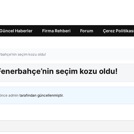
Güncel Haberler
Firma Rehberi
Forum
Çerez Politikas
erbahçe’nin seçim kozu oldu!
o Fenerbahçe’nin seçim kozu oldu!
 önce
admin
tarafından güncellenmiştir.