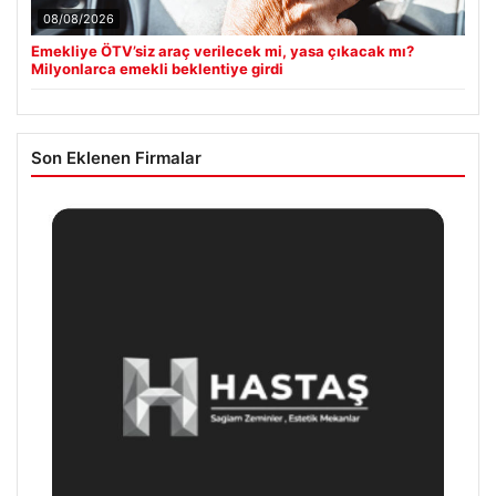
08/08/2026
Emekliye ÖTV’siz araç verilecek mi, yasa çıkacak mı?
Milyonlarca emekli beklentiye girdi
Son Eklenen Firmalar