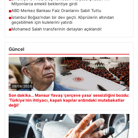
Milyonlarca emekli beklentiye girdi
ABD Merkez Bankası Faiz Oranlarını Sabit Tuttu
■
İstanbul Boğazı’ndan bir dev geçti. Köprülerin altından
■
geçebilmek için kulelerini yatırdı
Mohamed Salah transferinin detayları açıklandı!
■
Güncel
09/08/2026
Son dakika… Mansur Yavaş ‘çerçeve yasa’ sessizliğini bozdu:
‘Türkiye’nin ihtiyacı, kapalı kapılar ardındaki mutabakatlar
değil’