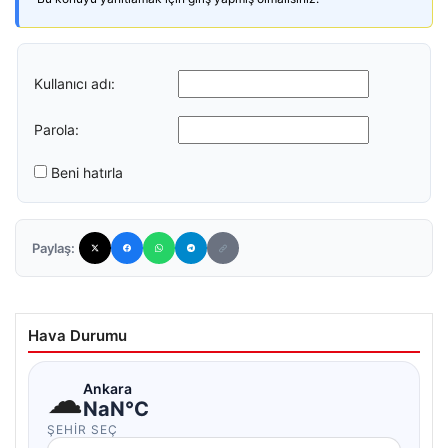
Kullanıcı adı:
Parola:
Beni hatırla
Paylaş:
Hava Durumu
☁
Ankara
NaN°C
ŞEHIR SEÇ