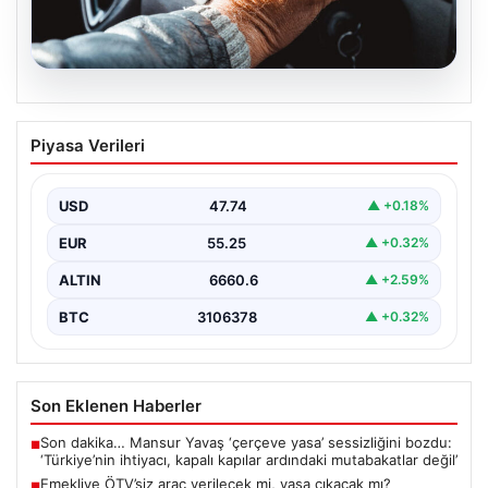
08.08.2026
Emekliye ÖTV’siz araç verilecek mi,
Piyasa Verileri
yasa çıkacak mı? Milyonlarca emekli
beklentiye girdi
USD
47.74
▲ +0.18%
EUR
55.25
▲ +0.32%
ALTIN
6660.6
▲ +2.59%
BTC
3106378
▲ +0.32%
Son Eklenen Haberler
Son dakika… Mansur Yavaş ‘çerçeve yasa’ sessizliğini bozdu:
■
‘Türkiye’nin ihtiyacı, kapalı kapılar ardındaki mutabakatlar değil’
Emekliye ÖTV’siz araç verilecek mi, yasa çıkacak mı?
■