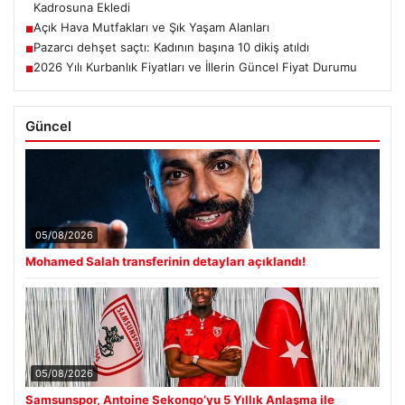
Kadrosuna Ekledi
Açık Hava Mutfakları ve Şık Yaşam Alanları
■
Pazarcı dehşet saçtı: Kadının başına 10 dikiş atıldı
■
2026 Yılı Kurbanlık Fiyatları ve İllerin Güncel Fiyat Durumu
■
Güncel
05/08/2026
Mohamed Salah transferinin detayları açıklandı!
05/08/2026
Samsunspor, Antoine Sekongo’yu 5 Yıllık Anlaşma ile