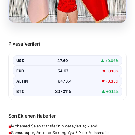
05.08.2026
Samsunspor, Antoine Sekongo’yu 5
Piyasa Verileri
Yıllık Anlaşma ile Kadrosuna Ekledi
Samsunspor, transfer çalışmalarına hız kesmeden
devam ederek Fransa'nın önemli kulüplerinden USL
USD
47.60
▲ +0.06%
Dunkerque forması giyen…
EUR
54.97
▼ -0.10%
ALTIN
6473.4
▼ -0.35%
BTC
3073115
▲ +0.14%
Son Eklenen Haberler
Mohamed Salah transferinin detayları açıklandı!
■
Samsunspor, Antoine Sekongo’yu 5 Yıllık Anlaşma ile
■