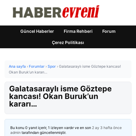
Güncel Haberler
Firma Rehberi
Forum
Çerez Politikası
Ana sayfa
›
Forumlar
›
Spor
›
Galatasaraylı isme Göztepe kancası!
Okan Buruk’un kararı…
Galatasaraylı isme Göztepe
kancası! Okan Buruk’un
kararı…
Bu konu 0 yanıt içerir, 1 izleyen vardır ve en son
2 ay 3 hafta önce
admin
tarafından güncellenmiştir.