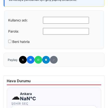
Kullanıcı adı:
Parola:
Beni hatırla
Paylaş:
Hava Durumu
☁
Ankara
NaN°C
ŞEHIR SEÇ