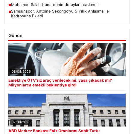
Mohamed Salah transferinin detayları açıklandı!
■
Samsunspor, Antoine Sekongo’yu 5 Yıllık Anlaşma ile
■
Kadrosuna Ekledi
Güncel
08/08/2026
Emekliye ÖTV’siz araç verilecek mi, yasa çıkacak mı?
Milyonlarca emekli beklentiye girdi
07/08/2026
ABD Merkez Bankası Faiz Oranlarını Sabit Tuttu