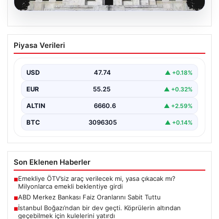
07.08.2026
ABD Merkez Bankası Faiz Oranlarını
Piyasa Verileri
Sabit Tuttu
ABD Merkez Bankası (Fed), mevcut ekonomik koşullarla
uyumlu olarak politika faiz oranını değiştirmeyerek
USD
47.74
▲ +0.18%
yüzde…
EUR
55.25
▲ +0.32%
ALTIN
6660.6
▲ +2.59%
BTC
3096305
▲ +0.14%
Son Eklenen Haberler
Emekliye ÖTV’siz araç verilecek mi, yasa çıkacak mı?
■
Milyonlarca emekli beklentiye girdi
ABD Merkez Bankası Faiz Oranlarını Sabit Tuttu
■
İstanbul Boğazı’ndan bir dev geçti. Köprülerin altından
■
geçebilmek için kulelerini yatırdı