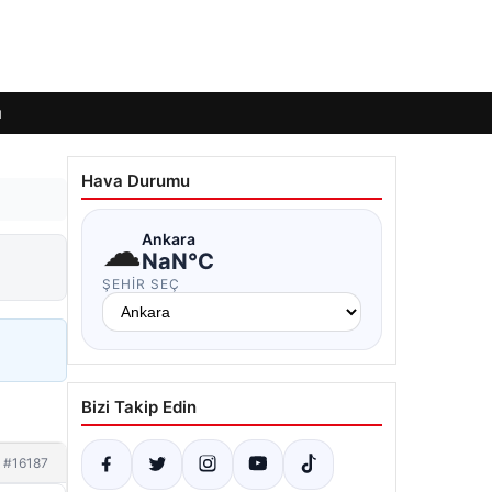
ı
Hava Durumu
☁
Ankara
NaN°C
ŞEHIR SEÇ
Bizi Takip Edin
#16187