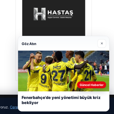
×
Göz Atın
Hastaş Beton
26/05/2026
Güncel Haberler
Fenerbahçe’de yeni yönetimi büyük kriz
bekliyor
ıyoruz.
Çerez Politikamız
Reddet
Kabul Et