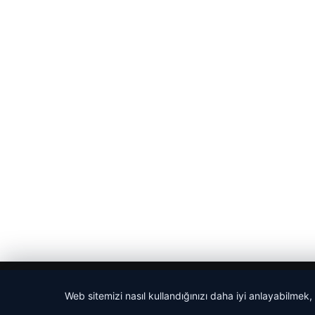
© 2026 Haber Evreni
Web sitemizi nasıl kullandığınızı daha iyi anlayabilmek,
betcio