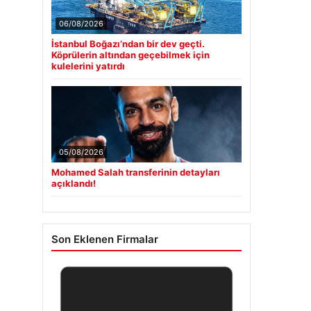
06/08/2026
İstanbul Boğazı’ndan bir dev geçti.
Köprülerin altından geçebilmek için
kulelerini yatırdı
05/08/2026
Mohamed Salah transferinin detayları
açıklandı!
Son Eklenen Firmalar