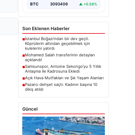
BTC
3093406
▲ +0.58%
Son Eklenen Haberler
İstanbul Boğazı’ndan bir dev geçti.
■
Köprülerin altından geçebilmek için
kulelerini yatırdı
Mohamed Salah transferinin detayları
■
açıklandı!
Samsunspor, Antoine Sekongo’yu 5 Yıllık
■
Anlaşma ile Kadrosuna Ekledi
Açık Hava Mutfakları ve Şık Yaşam Alanları
■
Pazarcı dehşet saçtı: Kadının başına 10
■
dikiş atıldı
Güncel