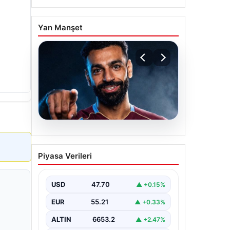
Yan Manşet
05.08.2026
Mohamed Salah
Piyasa Verileri
transferinin detayları
açıklandı!
USD
47.70
▲ +0.15%
EUR
55.21
▲ +0.33%
ALTIN
6653.2
▲ +2.47%