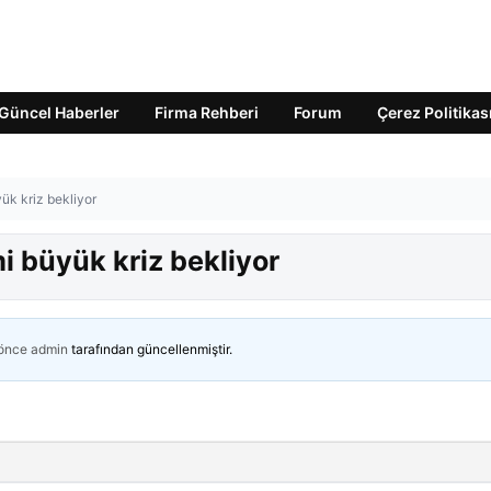
Güncel Haberler
Firma Rehberi
Forum
Çerez Politikas
ük kriz bekliyor
i büyük kriz bekliyor
 önce
admin
tarafından güncellenmiştir.