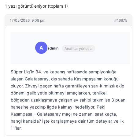
1 yazı görüntüleniyor (toplam 1)
17/05/2026: 9:08 pm
#16675
A
admin
Anahtar yönetici
Süper Lig’in 34. ve kapanış haftasında şampiyonluğa
ulaşan Galatasaray, dış sahada Kasımpaşa’nın konuğu
oluyor. Zirveyi geçen hafta garantileyen sarı-kırmızılı ekip
dönemi galibiyetle bitirmeyi amaçlarken, tehlikeli
bölgeden uzaklaşmaya çalışan ev sahibi takım ise 3 puanı
hanesine yazdırıp ligde kalmayı hedefliyor. Peki
Kasımpaşa – Galatasaray maçı ne zaman, saat kaçta,
hangi kanalda? İşte karşılaşmaya dair tüm detaylar ve ilk
11’ler.