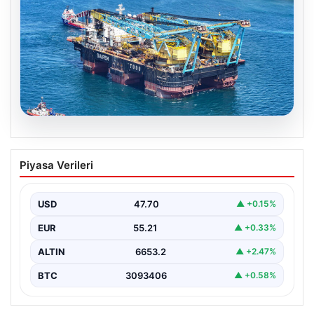
06.08.2026
İstanbul Boğazı’ndan bir dev geçti.
Piyasa Verileri
Köprülerin altından geçebilmek için
kulelerini yatırdı
USD
47.70
▲ +0.15%
EUR
55.21
▲ +0.33%
ALTIN
6653.2
▲ +2.47%
BTC
3093406
▲ +0.58%