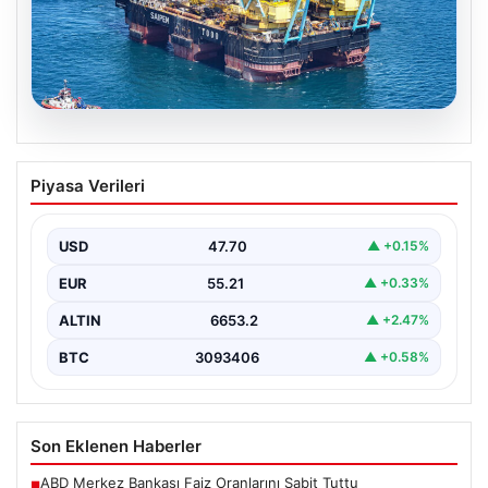
06.08.2026
İstanbul Boğazı’ndan bir dev geçti.
Piyasa Verileri
Köprülerin altından geçebilmek için
kulelerini yatırdı
USD
47.70
▲ +0.15%
EUR
55.21
▲ +0.33%
ALTIN
6653.2
▲ +2.47%
BTC
3093406
▲ +0.58%
Son Eklenen Haberler
ABD Merkez Bankası Faiz Oranlarını Sabit Tuttu
■