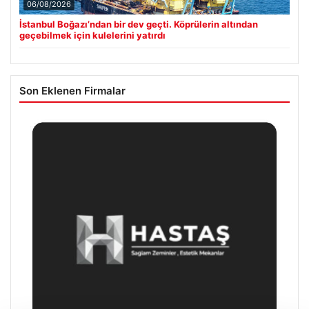
06/08/2026
İstanbul Boğazı’ndan bir dev geçti. Köprülerin altından
geçebilmek için kulelerini yatırdı
Son Eklenen Firmalar