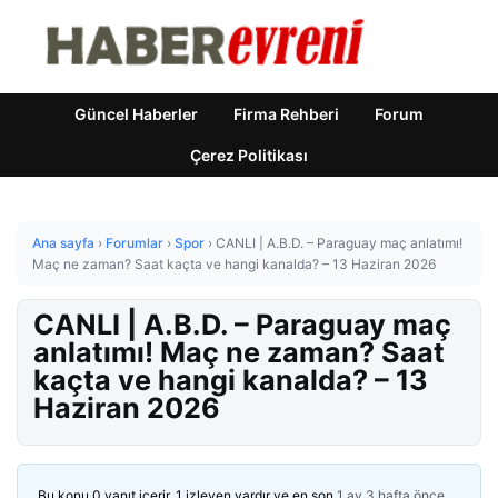
Güncel Haberler
Firma Rehberi
Forum
Çerez Politikası
Ana sayfa
›
Forumlar
›
Spor
›
CANLI | A.B.D. – Paraguay maç anlatımı!
Maç ne zaman? Saat kaçta ve hangi kanalda? – 13 Haziran 2026
CANLI | A.B.D. – Paraguay maç
anlatımı! Maç ne zaman? Saat
kaçta ve hangi kanalda? – 13
Haziran 2026
Bu konu 0 yanıt içerir, 1 izleyen vardır ve en son
1 ay 3 hafta önce