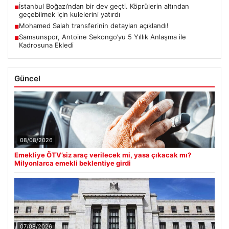
İstanbul Boğazı’ndan bir dev geçti. Köprülerin altından
■
geçebilmek için kulelerini yatırdı
Mohamed Salah transferinin detayları açıklandı!
■
Samsunspor, Antoine Sekongo’yu 5 Yıllık Anlaşma ile
■
Kadrosuna Ekledi
Güncel
08/08/2026
Emekliye ÖTV’siz araç verilecek mi, yasa çıkacak mı?
Milyonlarca emekli beklentiye girdi
07/08/2026