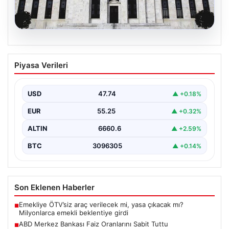
07.08.2026
ABD Merkez Bankası Faiz Oranlarını
Piyasa Verileri
Sabit Tuttu
ABD Merkez Bankası (Fed), mevcut ekonomik koşullarla
uyumlu olarak politika faiz oranını değiştirmeyerek
USD
47.74
▲ +0.18%
yüzde…
EUR
55.25
▲ +0.32%
ALTIN
6660.6
▲ +2.59%
BTC
3096305
▲ +0.14%
Son Eklenen Haberler
Emekliye ÖTV’siz araç verilecek mi, yasa çıkacak mı?
■
Milyonlarca emekli beklentiye girdi
ABD Merkez Bankası Faiz Oranlarını Sabit Tuttu
■