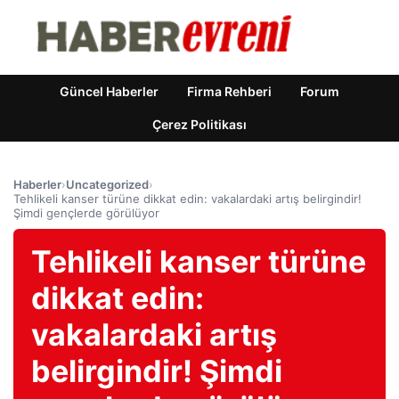
Güncel Haberler
Firma Rehberi
Forum
Çerez Politikası
Haberler
›
Uncategorized
›
Tehlikeli kanser türüne dikkat edin: vakalardaki artış belirgindir!
Şimdi gençlerde görülüyor
Tehlikeli kanser türüne
dikkat edin:
vakalardaki artış
belirgindir! Şimdi