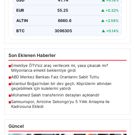
USD
47.74
▲ +0.18%
yüzde…
EUR
55.25
▲ +0.32%
ALTIN
6660.6
▲ +2.59%
BTC
3096305
▲ +0.14%
Son Eklenen Haberler
Emekliye ÖTV’siz araç verilecek mi, yasa çıkacak mı?
■
Milyonlarca emekli beklentiye girdi
ABD Merkez Bankası Faiz Oranlarını Sabit Tuttu
■
İstanbul Boğazı’ndan bir dev geçti. Köprülerin altından
■
geçebilmek için kulelerini yatırdı
Mohamed Salah transferinin detayları açıklandı!
■
Samsunspor, Antoine Sekongo’yu 5 Yıllık Anlaşma ile
■
Kadrosuna Ekledi
Güncel