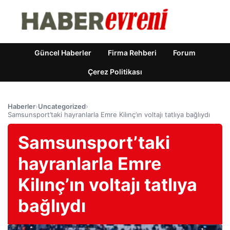
Güncel Haberler
Firma Rehberi
Forum
Çerez Politikası
Haberler
›
Uncategorized
›
Samsunsport’taki hayranlarla Emre Kilınç’ın voltajı tatlıya bağlıydı
Samsunsport’taki
hayranlarla Emre
Kilınç’ın voltajı tatlıya
bağlıydı