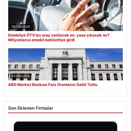
08/08/2026
Emekliye ÖTV’siz araç verilecek mi, yasa çıkacak mı?
Milyonlarca emekli beklentiye girdi
07/08/2026
ABD Merkez Bankası Faiz Oranlarını Sabit Tuttu
Son Eklenen Firmalar