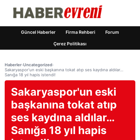
Güncel Haberler
Firma Rehberi
Forum
Çerez Politikası
Haberler
›
Uncategorized
›
Sakaryaspor'un eski başkanına tokat atıp ses kaydına aldılar…
Sanığa 18 yıl hapis istendi!
Sakaryaspor'un eski
başkanına tokat atıp
ses kaydına aldılar…
Sanığa 18 yıl hapis