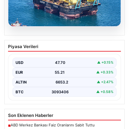
06.08.2026
İstanbul Boğazı’ndan bir dev geçti.
Piyasa Verileri
Köprülerin altından geçebilmek için
kulelerini yatırdı
USD
47.70
▲ +0.15%
EUR
55.21
▲ +0.33%
ALTIN
6653.2
▲ +2.47%
BTC
3093406
▲ +0.58%
Son Eklenen Haberler
ABD Merkez Bankası Faiz Oranlarını Sabit Tuttu
■