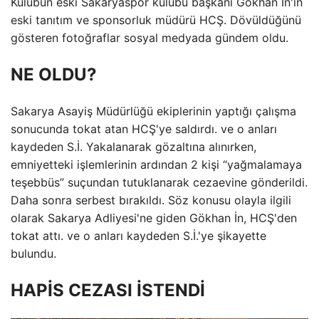
Kulübün eski Sakaryaspor kulübü başkanı Gökhan İn'in
eski tanıtım ve sponsorluk müdürü HCŞ. Dövüldüğünü
gösteren fotoğraflar sosyal medyada gündem oldu.
NE OLDU?
Sakarya Asayiş Müdürlüğü ekiplerinin yaptığı çalışma
sonucunda tokat atan HCŞ'ye saldırdı. ve o anları
kaydeden S.İ. Yakalanarak gözaltına alınırken,
emniyetteki işlemlerinin ardından 2 kişi “yağmalamaya
teşebbüs” suçundan tutuklanarak cezaevine gönderildi.
Daha sonra serbest bırakıldı. Söz konusu olayla ilgili
olarak Sakarya Adliyesi'ne giden Gökhan İn, HCŞ'den
tokat attı. ve o anları kaydeden S.İ.'ye şikayette
bulundu.
HAPİS CEZASI İSTENDİ