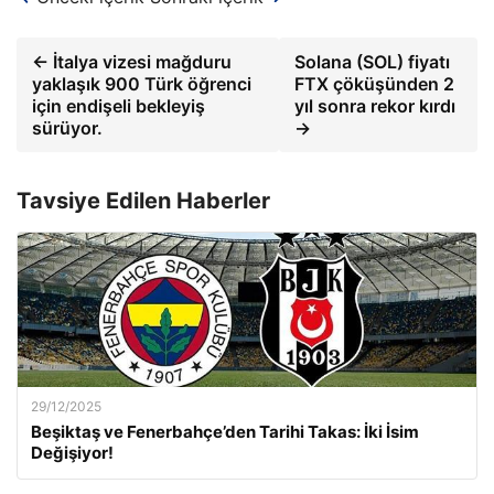
← İtalya vizesi mağduru
Solana (SOL) fiyatı
yaklaşık 900 Türk öğrenci
FTX çöküşünden 2
için endişeli bekleyiş
yıl sonra rekor kırdı
sürüyor.
→
Tavsiye Edilen Haberler
29/12/2025
Beşiktaş ve Fenerbahçe’den Tarihi Takas: İki İsim
Değişiyor!