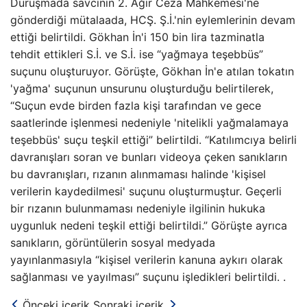
Duruşmada savcının 2. Ağır Ceza Mahkemesi'ne
gönderdiği mütalaada, HCŞ. Ş.İ.'nin eylemlerinin devam
ettiği belirtildi. Gökhan İn'i 150 bin lira tazminatla
tehdit ettikleri S.İ. ve S.İ. ise “yağmaya teşebbüs”
suçunu oluşturuyor. Görüşte, Gökhan İn'e atılan tokatın
'yağma' suçunun unsurunu oluşturduğu belirtilerek,
“Suçun evde birden fazla kişi tarafından ve gece
saatlerinde işlenmesi nedeniyle 'nitelikli yağmalamaya
teşebbüs' suçu teşkil ettiği” belirtildi. “Katılımcıya belirli
davranışları soran ve bunları videoya çeken sanıkların
bu davranışları, rızanın alınmaması halinde 'kişisel
verilerin kaydedilmesi' suçunu oluşturmuştur. Geçerli
bir rızanın bulunmaması nedeniyle ilgilinin hukuka
uygunluk nedeni teşkil ettiği belirtildi.” Görüşte ayrıca
sanıkların, görüntülerin sosyal medyada
yayınlanmasıyla “kişisel verilerin kanuna aykırı olarak
sağlanması ve yayılması” suçunu işledikleri belirtildi. .
Önceki içerik
Sonraki içerik