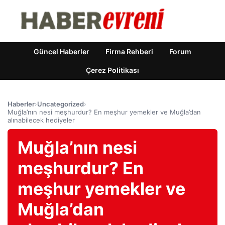
Güncel Haberler
Firma Rehberi
Forum
Çerez Politikası
Haberler
›
Uncategorized
›
Muğla’nın nesi meşhurdur? En meşhur yemekler ve Muğla’dan
alınabilecek hediyeler
Muğla’nın nesi
meşhurdur? En
meşhur yemekler ve
Muğla’dan