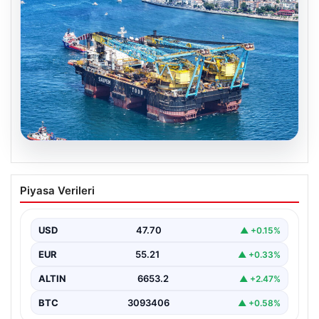
06.08.2026
İstanbul Boğazı’ndan bir dev geçti.
Piyasa Verileri
Köprülerin altından geçebilmek için
kulelerini yatırdı
USD
47.70
▲ +0.15%
EUR
55.21
▲ +0.33%
ALTIN
6653.2
▲ +2.47%
BTC
3093406
▲ +0.58%