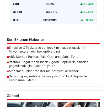
EUR
55.25
▲ +0.32%
ALTIN
6660.6
▲ +2.59%
BTC
3096305
▲ +0.14%
Son Eklenen Haberler
Emekliye ÖTV’siz araç verilecek mi, yasa çıkacak mı?
■
Milyonlarca emekli beklentiye girdi
ABD Merkez Bankası Faiz Oranlarını Sabit Tuttu
■
İstanbul Boğazı’ndan bir dev geçti. Köprülerin altından
■
geçebilmek için kulelerini yatırdı
Mohamed Salah transferinin detayları açıklandı!
■
Samsunspor, Antoine Sekongo’yu 5 Yıllık Anlaşma ile
■
Kadrosuna Ekledi
Güncel