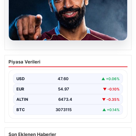
05.08.2026
Mohamed Salah transferinin detayları
Piyasa Verileri
açıklandı!
USD
47.60
▲ +0.06%
EUR
54.97
▼ -0.10%
ALTIN
6473.4
▼ -0.35%
BTC
3073115
▲ +0.14%
Son Eklenen Haberler