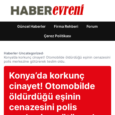
Güncel Haberler
Firma Rehberi
Forum
Çerez Politikası
Haberler
›
Uncategorized
›
Konya’da korkunç cinayet! Otomobilde öldürdüğü eşinin cenazesini
polis merkezine götürerek teslim oldu.
Konya’da korkunç
cinayet! Otomobilde
öldürdüğü eşinin
cenazesini polis