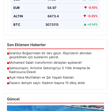
EUR
54.97
▼ -0.10%
ALTIN
6473.4
▼ -0.35%
BTC
3073115
▲ +0.14%
Son Eklenen Haberler
İstanbul Boğazı’ndan bir dev geçti. Köprülerin altından
■
geçebilmek için kulelerini yatırdı
Mohamed Salah transferinin detayları açıklandı!
■
Samsunspor, Antoine Sekongo’yu 5 Yıllık Anlaşma ile
■
Kadrosuna Ekledi
Açık Hava Mutfakları ve Şık Yaşam Alanları
■
Pazarcı dehşet saçtı: Kadının başına 10 dikiş atıldı
■
Güncel