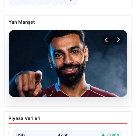
Yan Manşet
05.08.2026
Mohamed Salah transferinin detayları
Piyasa Verileri
açıklandı!
USD
47.60
▲ +0.06%