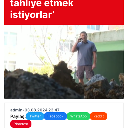
tahliye etmek
istiyorlar’
admin
•
03.08.2024 23:47
Paylaş:
Twitter
Facebook
WhatsApp
Reddit
Pinterest