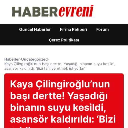
Güncel Haberler
Firma Rehberi
Forum
Çerez Politikası
Haberler
›
Uncategorized
›
Kaya Çilingiroğlu’nun başı dertte! Yaşadığı binanın suyu kesildi,
asansör kaldırıldı: ‘Bizi tahliye etmek istiyorlar’
Kaya Çilingiroğlu’nun
başı dertte! Yaşadığı
binanın suyu kesildi,
asansör kaldırıldı: ‘Bizi