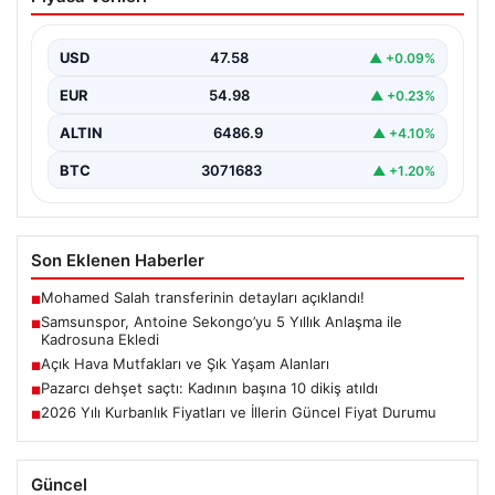
Yıllık Anlaşma ile Kadrosuna Ekledi
Samsunspor, transfer çalışmalarına hız kesmeden
devam ederek Fransa’nın önemli kulüplerinden USL
USD
47.58
▲ +0.09%
Dunkerque forması giyen…
EUR
54.98
▲ +0.23%
ALTIN
6486.9
▲ +4.10%
BTC
3071683
▲ +1.20%
Son Eklenen Haberler
Mohamed Salah transferinin detayları açıklandı!
■
Samsunspor, Antoine Sekongo’yu 5 Yıllık Anlaşma ile
■
Kadrosuna Ekledi
Açık Hava Mutfakları ve Şık Yaşam Alanları
■
Pazarcı dehşet saçtı: Kadının başına 10 dikiş atıldı
■
2026 Yılı Kurbanlık Fiyatları ve İllerin Güncel Fiyat Durumu
■
Güncel