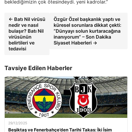
beklediğimizin çok ötesindeydi. yeni kadrolar.”
← Batı Nil virüsü
Özgür Özel başkanlık yaptı ve
nedir ve nasıl
küresel sorunlara dikkat çekti:
bulaşır? Batı Nil
“Dünyayı solun kurtaracağına
virüsünün
inanıyorum” – Son Dakika
belirtileri ve
Siyaset Haberleri →
tedavisi
Tavsiye Edilen Haberler
29/12/2025
Beşiktaş ve Fenerbahçe’den Tarihi Takas: İki İsim