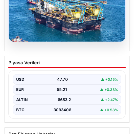
06.08.2026
İstanbul Boğazı’ndan bir dev geçti.
Piyasa Verileri
Köprülerin altından geçebilmek için
kulelerini yatırdı
USD
47.70
▲ +0.15%
EUR
55.21
▲ +0.33%
ALTIN
6653.2
▲ +2.47%
BTC
3093406
▲ +0.58%