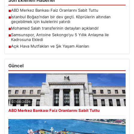
Son Eklenen Haberler
ABD Merkez Bankası Faiz Oranlarını Sabit Tuttu
■
İstanbul Boğazı’ndan bir dev geçti. Köprülerin altından
■
geçebilmek için kulelerini yatırdı
Mohamed Salah transferinin detayları açıklandı!
■
Samsunspor, Antoine Sekongo’yu 5 Yıllık Anlaşma ile
■
Kadrosuna Ekledi
Açık Hava Mutfakları ve Şık Yaşam Alanları
■
Güncel
07/08/2026
ABD Merkez Bankası Faiz Oranlarını Sabit Tuttu