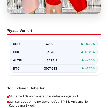
05.08.2026
Samsunspor, Antoine Sekongo’yu 5
Piyasa Verileri
Yıllık Anlaşma ile Kadrosuna Ekledi
Samsunspor, transfer çalışmalarına hız kesmeden
devam ederek Fransa’nın önemli kulüplerinden USL
USD
47.58
▲ +0.09%
Dunkerque forması giyen…
EUR
54.98
▲ +0.23%
ALTIN
6486.9
▲ +4.10%
BTC
3071683
▲ +1.20%
Son Eklenen Haberler
Mohamed Salah transferinin detayları açıklandı!
■
Samsunspor, Antoine Sekongo’yu 5 Yıllık Anlaşma ile
■
Kadrosuna Ekledi