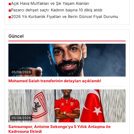
Açık Hava Mutfakları ve Şık Yaşam Alanları
■
Pazarcı dehşet saçtı: Kadının başına 10 dikiş atıldı
■
2026 Yılı Kurbanlık Fiyatları ve İllerin Güncel Fiyat Durumu
■
Güncel
05/08/2026
Mohamed Salah transferinin detayları açıklandı!
05/08/2026
Samsunspor, Antoine Sekongo’yu 5 Yıllık Anlaşma ile
Kadrosuna Ekledi