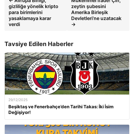
← Avrupa Birliği,
Mükemmel ifade! Çin,
gizliliğe yönelik kripto
zeytin şubesini
para birimlerini
Amerika Birleşik
yasaklamaya karar
Devletleri’ne uzatacak
verdi
→
Tavsiye Edilen Haberler
29/12/2025
Beşiktaş ve Fenerbahçe’den Tarihi Takas: İki İsim
Değişiyor!