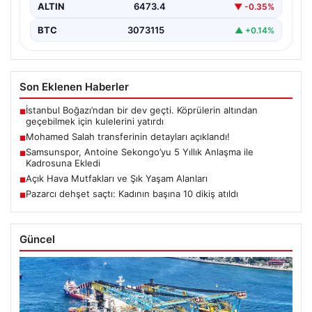
ALTIN
6473.4
▼ -0.35%
BTC
3073115
▲ +0.14%
Son Eklenen Haberler
İstanbul Boğazı’ndan bir dev geçti. Köprülerin altından
■
geçebilmek için kulelerini yatırdı
Mohamed Salah transferinin detayları açıklandı!
■
Samsunspor, Antoine Sekongo’yu 5 Yıllık Anlaşma ile
■
Kadrosuna Ekledi
Açık Hava Mutfakları ve Şık Yaşam Alanları
■
Pazarcı dehşet saçtı: Kadının başına 10 dikiş atıldı
■
Güncel