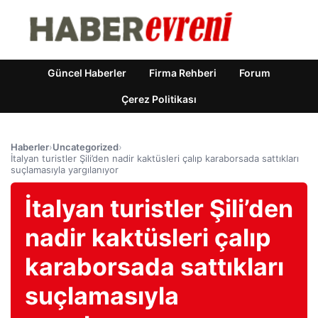
Güncel Haberler
Firma Rehberi
Forum
Çerez Politikası
Haberler
›
Uncategorized
›
İtalyan turistler Şili’den nadir kaktüsleri çalıp karaborsada sattıkları
suçlamasıyla yargılanıyor
İtalyan turistler Şili’den
nadir kaktüsleri çalıp
karaborsada sattıkları
suçlamasıyla