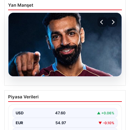
Yan Manşet
05.08.2026
Mohamed Salah transferinin detayları
Piyasa Verileri
açıklandı!
USD
47.60
▲ +0.06%
EUR
54.97
▼ -0.10%