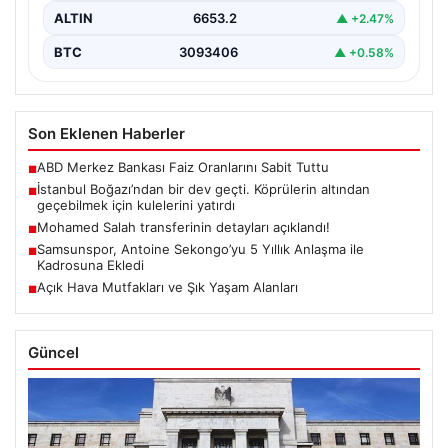
ALTIN
6653.2
▲ +2.47%
BTC
3093406
▲ +0.58%
Son Eklenen Haberler
ABD Merkez Bankası Faiz Oranlarını Sabit Tuttu
■
İstanbul Boğazı’ndan bir dev geçti. Köprülerin altından
■
geçebilmek için kulelerini yatırdı
Mohamed Salah transferinin detayları açıklandı!
■
Samsunspor, Antoine Sekongo’yu 5 Yıllık Anlaşma ile
■
Kadrosuna Ekledi
Açık Hava Mutfakları ve Şık Yaşam Alanları
■
Güncel