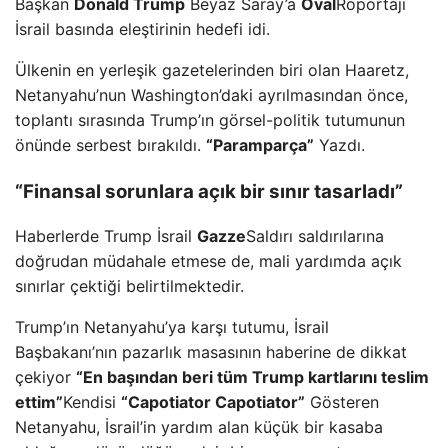
Başkan
Donald Trump
Beyaz Saray’a
Oval
Röportajı
İsrail basında eleştirinin hedefi idi.
Ülkenin en yerleşik gazetelerinden biri olan Haaretz,
Netanyahu’nun Washington’daki ayrılmasından önce,
toplantı sırasında Trump’ın görsel-politik tutumunun
önünde serbest bırakıldı.
“Paramparça”
Yazdı.
“Finansal sorunlara açık bir sınır tasarladı”
Haberlerde Trump İsrail
Gazze
Saldırı saldırılarına
doğrudan müdahale etmese de, mali yardımda açık
sınırlar çektiği belirtilmektedir.
Trump’ın Netanyahu’ya karşı tutumu, İsrail
Başbakanı’nın pazarlık masasının haberine de dikkat
çekiyor
“En başından beri tüm Trump kartlarını teslim
ettim”
Kendisi
“Capotiator Capotiator”
Gösteren
Netanyahu, İsrail’in yardım alan küçük bir kasaba