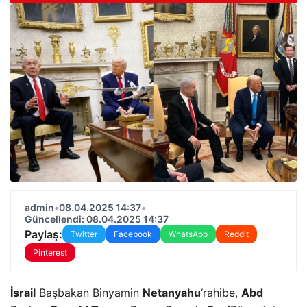
admin
•
08.04.2025 14:37
•
Güncellendi: 08.04.2025 14:37
Paylaş:
Twitter
Facebook
WhatsApp
Reddit
Pinterest
İsrail
Başbakan Binyamin
Netanyahu
‘rahibe,
Abd