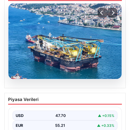
06.08.2026
İstanbul Boğazı’ndan bir dev geçti.
Piyasa Verileri
Köprülerin altından geçebilmek için
kulelerini yatırdı
USD
47.70
▲ +0.15%
EUR
55.21
▲ +0.33%