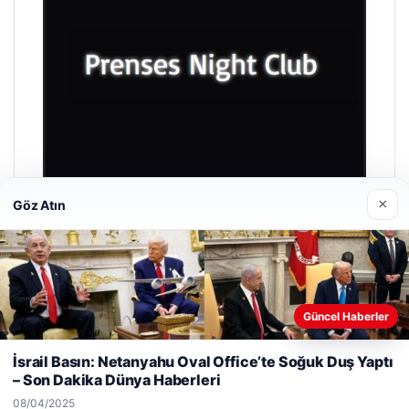
×
Göz Atın
Prenses Night Club
29/04/2026
Güncel Haberler
Web sitemizi nasıl kullandığınızı daha iyi anlayabilmek,
deneyiminizi kişiselleştirmek ve geliştirmek amacıyla çerezler
İsrail Basın: Netanyahu Oval Office’te Soğuk Duş Yaptı
kullanıyoruz.
Çerez Politikamız
– Son Dakika Dünya Haberleri
Reddet
Kabul Et
08/04/2025