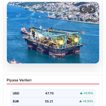
06.08.2026
İstanbul Boğazı’ndan bir dev geçti.
Piyasa Verileri
Köprülerin altından geçebilmek için
kulelerini yatırdı
USD
47.70
▲ +0.15%
EUR
55.21
▲ +0.33%