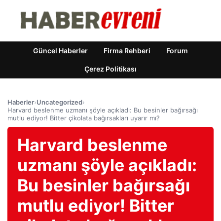
Güncel Haberler
Firma Rehberi
Forum
Çerez Politikası
Haberler
›
Uncategorized
›
Harvard beslenme uzmanı şöyle açıkladı: Bu besinler bağırsağı
mutlu ediyor! Bitter çikolata bağırsakları uyarır mı?
Harvard beslenme
uzmanı şöyle açıkladı:
Bu besinler bağırsağı
mutlu ediyor! Bitter