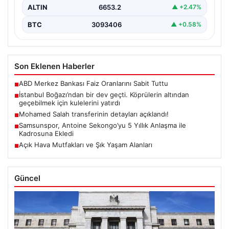
ALTIN
6653.2
▲ +2.47%
BTC
3093406
▲ +0.58%
Son Eklenen Haberler
ABD Merkez Bankası Faiz Oranlarını Sabit Tuttu
■
İstanbul Boğazı’ndan bir dev geçti. Köprülerin altından
■
geçebilmek için kulelerini yatırdı
Mohamed Salah transferinin detayları açıklandı!
■
Samsunspor, Antoine Sekongo’yu 5 Yıllık Anlaşma ile
■
Kadrosuna Ekledi
Açık Hava Mutfakları ve Şık Yaşam Alanları
■
Güncel