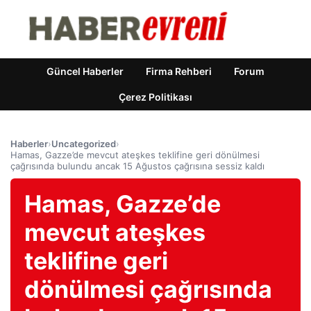
Güncel Haberler
Firma Rehberi
Forum
Çerez Politikası
Haberler
›
Uncategorized
›
Hamas, Gazze’de mevcut ateşkes teklifine geri dönülmesi
çağrısında bulundu ancak 15 Ağustos çağrısına sessiz kaldı
Hamas, Gazze’de
mevcut ateşkes
teklifine geri
dönülmesi çağrısında