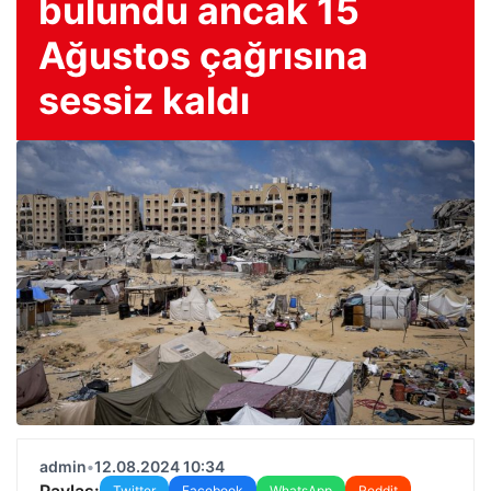
bulundu ancak 15
Ağustos çağrısına
sessiz kaldı
admin
•
12.08.2024 10:34
Paylaş:
Twitter
Facebook
WhatsApp
Reddit