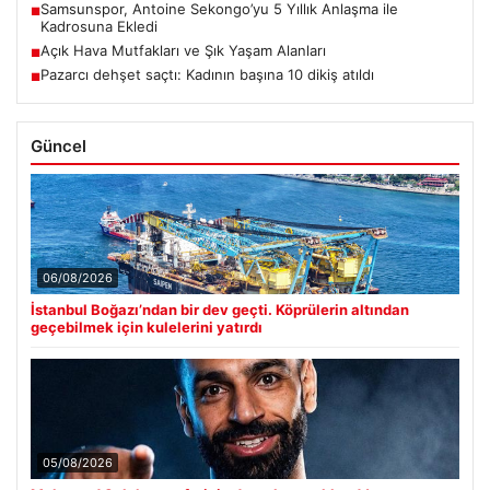
Samsunspor, Antoine Sekongo’yu 5 Yıllık Anlaşma ile
■
Kadrosuna Ekledi
Açık Hava Mutfakları ve Şık Yaşam Alanları
■
Pazarcı dehşet saçtı: Kadının başına 10 dikiş atıldı
■
Güncel
06/08/2026
İstanbul Boğazı’ndan bir dev geçti. Köprülerin altından
geçebilmek için kulelerini yatırdı
05/08/2026