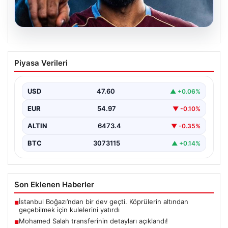
05.08.2026
Mohamed Salah transferinin detayları
Piyasa Verileri
açıklandı!
USD
47.60
▲ +0.06%
EUR
54.97
▼ -0.10%
ALTIN
6473.4
▼ -0.35%
BTC
3073115
▲ +0.14%
Son Eklenen Haberler
İstanbul Boğazı’ndan bir dev geçti. Köprülerin altından
■
geçebilmek için kulelerini yatırdı
Mohamed Salah transferinin detayları açıklandı!
■