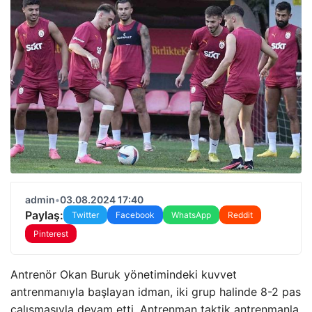
admin
•
03.08.2024 17:40
Paylaş:
Twitter
Facebook
WhatsApp
Reddit
Pinterest
Antrenör Okan Buruk yönetimindeki kuvvet
antrenmanıyla başlayan idman, iki grup halinde 8-2 pas
çalışmasıyla devam etti. Antrenman taktik antrenmanla