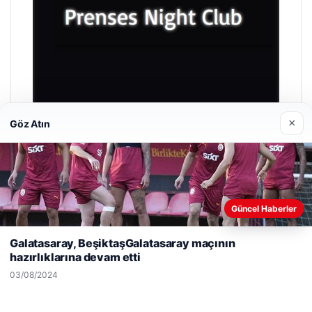
×
Göz Atın
Prenses Night Club
29/04/2026
Güncel Haberler
Web sitemizi nasıl kullandığınızı daha iyi anlayabilmek,
deneyiminizi kişiselleştirmek ve geliştirmek amacıyla çerezler
Galatasaray, BeşiktaşGalatasaray maçının
kullanıyoruz.
Çerez Politikamız
hazırlıklarına devam etti
Reddet
Kabul Et
03/08/2024
© 2026 Haber Evreni