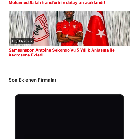
Mohamed Salah transferinin detayları açıklandı!
05/08/2026
Samsunspor, Antoine Sekongo’yu 5 Yıllık Anlaşma ile
Kadrosuna Ekledi
Son Eklenen Firmalar