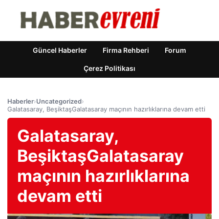
Güncel Haberler
Firma Rehberi
Forum
Çerez Politikası
Haberler
›
Uncategorized
›
Galatasaray, BeşiktaşGalatasaray maçının hazırlıklarına devam etti
Galatasaray,
BeşiktaşGalatasaray
maçının hazırlıklarına
devam etti