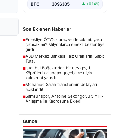
BTC
3096305
▲ +0.14%
Son Eklenen Haberler
Emekliye ÖTV’siz araç verilecek mi, yasa
■
çıkacak mı? Milyonlarca emekli beklentiye
girdi
ABD Merkez Bankası Faiz Oranlarını Sabit
■
Tuttu
İstanbul Boğazı’ndan bir dev geçti.
■
Köprülerin altından geçebilmek için
kulelerini yatırdı
Mohamed Salah transferinin detayları
■
açıklandı!
Samsunspor, Antoine Sekongo’yu 5 Yıllık
■
Anlaşma ile Kadrosuna Ekledi
Güncel