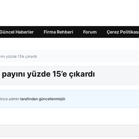
Güncel Haberler
Firma Rehberi
Forum
Çerez Politikas
ını yüzde 15’e çıkardı
 payını yüzde 15’e çıkardı
 önce
admin
tarafından güncellenmiştir.