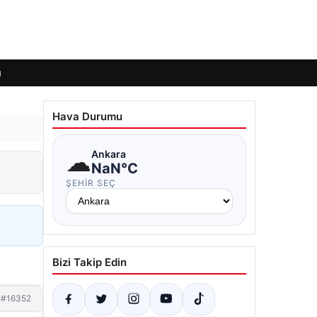
ı
Hava Durumu
☁
Ankara
NaN°C
ŞEHIR SEÇ
Bizi Takip Edin
#16352