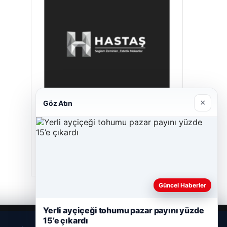
×
Göz Atın
Prenses Night Club
29/04/2026
Güncel Haberler
Yerli ayçiçeği tohumu pazar payını yüzde
15’e çıkardı