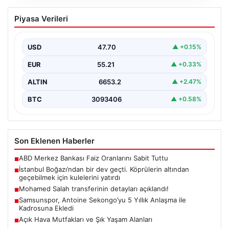
İstanbul Boğazı’ndan bir dev geçti.
Piyasa Verileri
Köprülerin altından geçebilmek için
kulelerini yatırdı
USD
47.70
▲ +0.15%
EUR
55.21
▲ +0.33%
ALTIN
6653.2
▲ +2.47%
BTC
3093406
▲ +0.58%
Son Eklenen Haberler
ABD Merkez Bankası Faiz Oranlarını Sabit Tuttu
■
İstanbul Boğazı’ndan bir dev geçti. Köprülerin altından
■
geçebilmek için kulelerini yatırdı
Mohamed Salah transferinin detayları açıklandı!
■
Samsunspor, Antoine Sekongo’yu 5 Yıllık Anlaşma ile
■
Kadrosuna Ekledi
Açık Hava Mutfakları ve Şık Yaşam Alanları
■