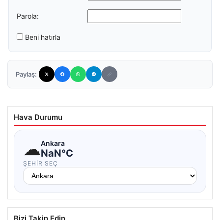
Parola:
Beni hatırla
Paylaş:
Hava Durumu
☁
Ankara
NaN°C
ŞEHIR SEÇ
Bizi Takip Edin