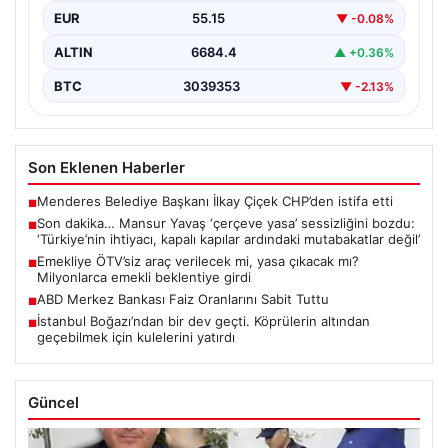
EUR
55.15
▼ -0.08%
ALTIN
6684.4
▲ +0.36%
BTC
3039353
▼ -2.13%
Son Eklenen Haberler
Menderes Belediye Başkanı İlkay Çiçek CHP’den istifa etti
■
Son dakika… Mansur Yavaş ‘çerçeve yasa’ sessizliğini bozdu:
■
‘Türkiye’nin ihtiyacı, kapalı kapılar ardındaki mutabakatlar değil’
Emekliye ÖTV’siz araç verilecek mi, yasa çıkacak mı?
■
Milyonlarca emekli beklentiye girdi
ABD Merkez Bankası Faiz Oranlarını Sabit Tuttu
■
İstanbul Boğazı’ndan bir dev geçti. Köprülerin altından
■
geçebilmek için kulelerini yatırdı
Güncel