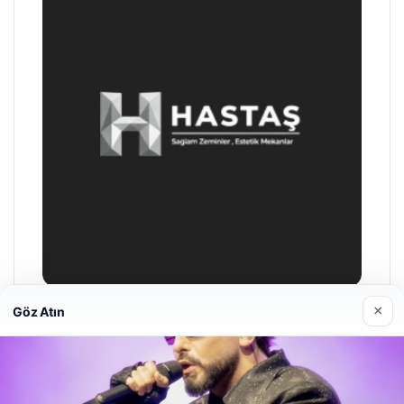
×
Göz Atın
Prenses Night Club
29/04/2026