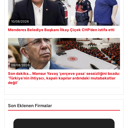
10/08/2026
Menderes Belediye Başkanı İlkay Çiçek CHP’den istifa etti
09/08/2026
Son dakika… Mansur Yavaş ‘çerçeve yasa’ sessizliğini bozdu:
‘Türkiye’nin ihtiyacı, kapalı kapılar ardındaki mutabakatlar
değil’
Son Eklenen Firmalar