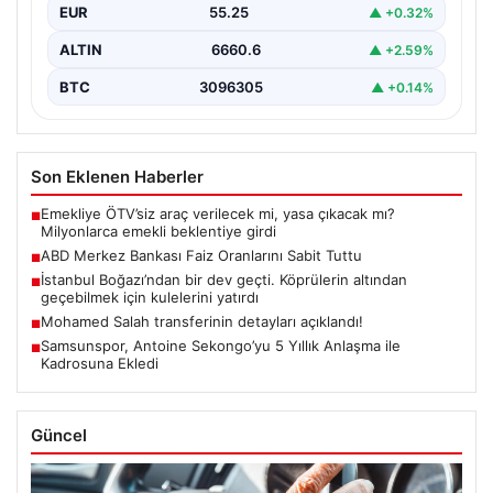
EUR
55.25
▲ +0.32%
ALTIN
6660.6
▲ +2.59%
BTC
3096305
▲ +0.14%
Son Eklenen Haberler
Emekliye ÖTV’siz araç verilecek mi, yasa çıkacak mı?
■
Milyonlarca emekli beklentiye girdi
ABD Merkez Bankası Faiz Oranlarını Sabit Tuttu
■
İstanbul Boğazı’ndan bir dev geçti. Köprülerin altından
■
geçebilmek için kulelerini yatırdı
Mohamed Salah transferinin detayları açıklandı!
■
Samsunspor, Antoine Sekongo’yu 5 Yıllık Anlaşma ile
■
Kadrosuna Ekledi
Güncel