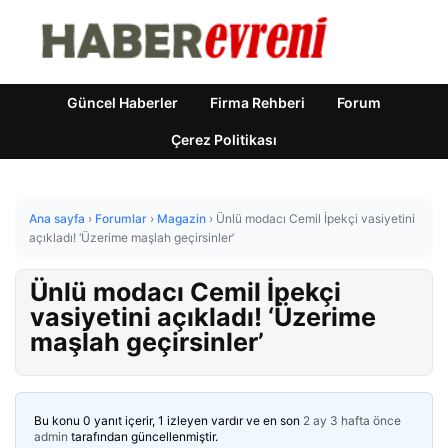
Güncel Haberler
Firma Rehberi
Forum
Çerez Politikası
Ana sayfa
›
Forumlar
›
Magazin
›
Ünlü modacı Cemil İpekçi vasiyetini
açıkladı! ‘Üzerime maşlah geçirsinler’
Ünlü modacı Cemil İpekçi
vasiyetini açıkladı! ‘Üzerime
maşlah geçirsinler’
Bu konu 0 yanıt içerir, 1 izleyen vardır ve en son
2 ay 3 hafta önce
admin
tarafından güncellenmiştir.