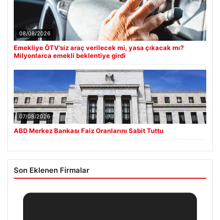
08/08/2026
Emekliye ÖTV’siz araç verilecek mi, yasa çıkacak mı?
Milyonlarca emekli beklentiye girdi
07/08/2026
ABD Merkez Bankası Faiz Oranlarını Sabit Tuttu
Son Eklenen Firmalar