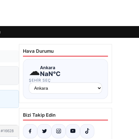
ı
Hava Durumu
☁
Ankara
NaN°C
ŞEHIR SEÇ
Bizi Takip Edin
#16628