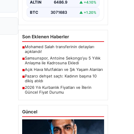
ALTIN
6486.9
▲ +4.10%
Dunkerque forması giyen…
BTC
3071683
▲ +1.20%
Son Eklenen Haberler
Mohamed Salah transferinin detayları
■
açıklandı!
Samsunspor, Antoine Sekongo’yu 5 Yıllık
■
Anlaşma ile Kadrosuna Ekledi
Açık Hava Mutfakları ve Şık Yaşam Alanları
■
Pazarcı dehşet saçtı: Kadının başına 10
■
dikiş atıldı
2026 Yılı Kurbanlık Fiyatları ve İllerin
■
Güncel Fiyat Durumu
Güncel