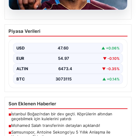
05.08.2026
Mohamed Salah transferinin detayları
Piyasa Verileri
açıklandı!
USD
47.60
▲ +0.06%
EUR
54.97
▼ -0.10%
ALTIN
6473.4
▼ -0.35%
BTC
3073115
▲ +0.14%
Son Eklenen Haberler
İstanbul Boğazı’ndan bir dev geçti. Köprülerin altından
■
geçebilmek için kulelerini yatırdı
Mohamed Salah transferinin detayları açıklandı!
■
Samsunspor, Antoine Sekongo’yu 5 Yıllık Anlaşma ile
■