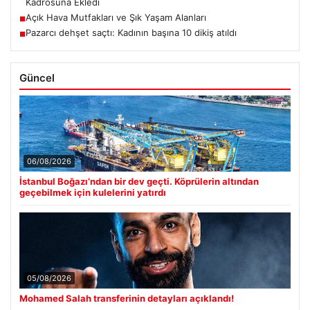
Kadrosuna Ekledi
Açık Hava Mutfakları ve Şık Yaşam Alanları
■
Pazarcı dehşet saçtı: Kadının başına 10 dikiş atıldı
■
Güncel
06/08/2026
İstanbul Boğazı’ndan bir dev geçti. Köprülerin altından
geçebilmek için kulelerini yatırdı
05/08/2026
Mohamed Salah transferinin detayları açıklandı!