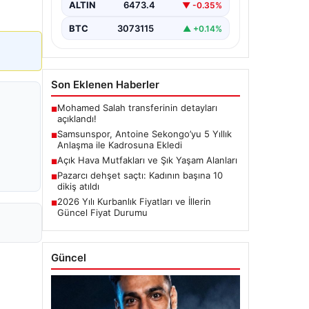
ALTIN
6473.4
▼ -0.35%
Dunkerque forması giyen…
BTC
3073115
▲ +0.14%
Son Eklenen Haberler
Mohamed Salah transferinin detayları
■
açıklandı!
Samsunspor, Antoine Sekongo’yu 5 Yıllık
■
Anlaşma ile Kadrosuna Ekledi
Açık Hava Mutfakları ve Şık Yaşam Alanları
■
Pazarcı dehşet saçtı: Kadının başına 10
■
dikiş atıldı
2026 Yılı Kurbanlık Fiyatları ve İllerin
■
Güncel Fiyat Durumu
Güncel