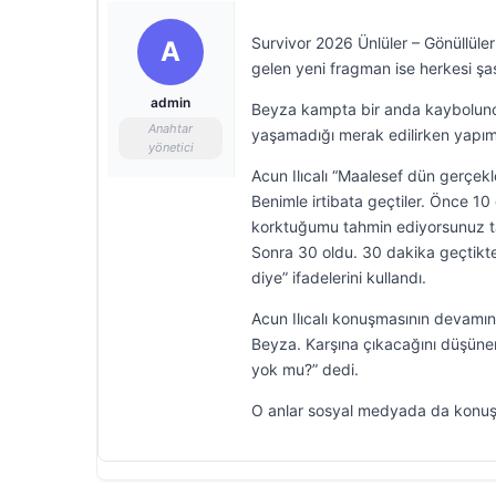
Survivor 2026 Ünlüler – Gönüllüle
A
gelen yeni fragman ise herkesi şaş
admin
Beyza kampta bir anda kaybolunca 
Anahtar
yaşamadığı merak edilirken yapım
yönetici
Acun Ilıcalı “Maalesef dün gerçek
Benimle irtibata geçtiler. Önce 1
korktuğumu tahmin ediyorsunuz ta
Sonra 30 oldu. 30 dakika geçtikt
diye” ifadelerini kullandı.
Acun Ilıcalı konuşmasının devam
Beyza. Karşına çıkacağını düşüne
yok mu?” dedi.
O anlar sosyal medyada da konuş