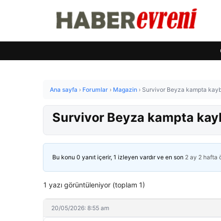
Ana sayfa
›
Forumlar
›
Magazin
›
Survivor Beyza kampta kaybo
Survivor Beyza kampta kayb
Bu konu 0 yanıt içerir, 1 izleyen vardır ve en son
2 ay 2 hafta
1 yazı görüntüleniyor (toplam 1)
20/05/2026: 8:55 am