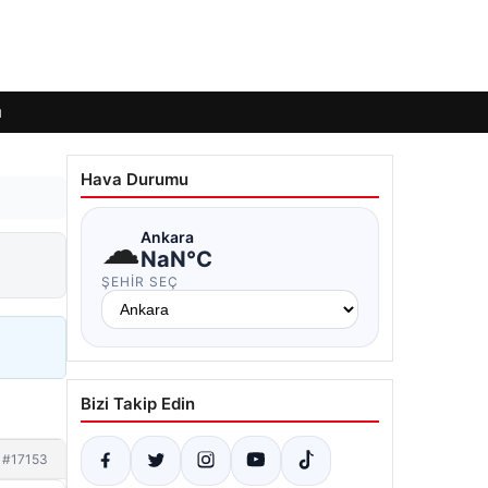
ı
Hava Durumu
☁
Ankara
NaN°C
ŞEHIR SEÇ
Bizi Takip Edin
#17153