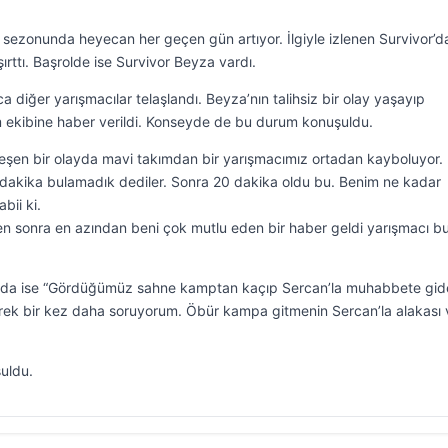
r sezonunda heyecan her geçen gün artıyor. İlgiyle izlenen Survivor’d
ırttı. Başrolde ise Survivor Beyza vardı.
diğer yarışmacılar telaşlandı. Beyza’nın talihsiz bir olay yaşayıp
 ekibine haber verildi. Konseyde de bu durum konuşuldu.
leşen bir olayda mavi takımdan bir yarışmacımız ortadan kayboluyor.
0 dakika bulamadık dediler. Sonra 20 dakika oldu bu. Benim ne kadar
bii ki.
en sonra en azından beni çok mutlu eden bir haber geldi yarışmacı b
ında ise “Gördüğümüz sahne kamptan kaçıp Sercan’la muhabbete gid
rek bir kez daha soruyorum. Öbür kampa gitmenin Sercan’la alakası 
uldu.