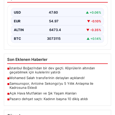
açıklandı!
USD
47.60
▲ +0.06%
EUR
54.97
▼ -0.10%
ALTIN
6473.4
▼ -0.35%
BTC
3073115
▲ +0.14%
Son Eklenen Haberler
İstanbul Boğazı’ndan bir dev geçti. Köprülerin altından
■
geçebilmek için kulelerini yatırdı
Mohamed Salah transferinin detayları açıklandı!
■
Samsunspor, Antoine Sekongo’yu 5 Yıllık Anlaşma ile
■
Kadrosuna Ekledi
Açık Hava Mutfakları ve Şık Yaşam Alanları
■
Pazarcı dehşet saçtı: Kadının başına 10 dikiş atıldı
■