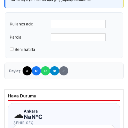
Kullanıcı adı:
Parola:
Beni hatırla
Paylaş:
Hava Durumu
☁
Ankara
NaN°C
ŞEHIR SEÇ