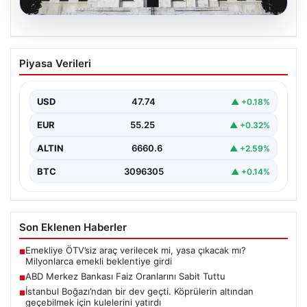
07.08.2026
ABD Merkez Bankası Faiz Oranlarını
Piyasa Verileri
Sabit Tuttu
ABD Merkez Bankası (Fed), mevcut ekonomik koşullarla
uyumlu olarak politika faiz oranını değiştirmeyerek
USD
47.74
▲ +0.18%
yüzde…
EUR
55.25
▲ +0.32%
ALTIN
6660.6
▲ +2.59%
BTC
3096305
▲ +0.14%
Son Eklenen Haberler
Emekliye ÖTV’siz araç verilecek mi, yasa çıkacak mı?
■
Milyonlarca emekli beklentiye girdi
ABD Merkez Bankası Faiz Oranlarını Sabit Tuttu
■
İstanbul Boğazı’ndan bir dev geçti. Köprülerin altından
■
geçebilmek için kulelerini yatırdı