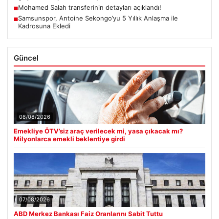
Mohamed Salah transferinin detayları açıklandı!
■
Samsunspor, Antoine Sekongo’yu 5 Yıllık Anlaşma ile
■
Kadrosuna Ekledi
Güncel
08/08/2026
Emekliye ÖTV’siz araç verilecek mi, yasa çıkacak mı?
Milyonlarca emekli beklentiye girdi
07/08/2026
ABD Merkez Bankası Faiz Oranlarını Sabit Tuttu