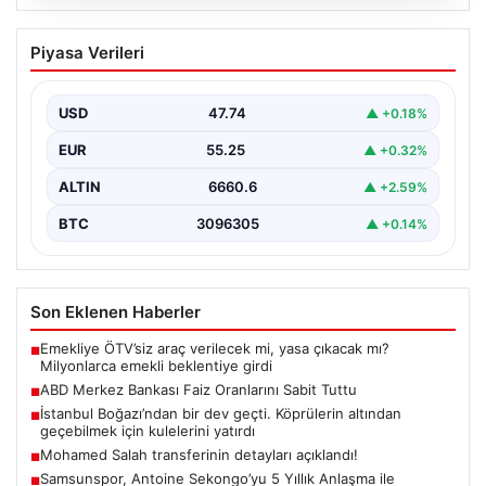
07.08.2026
ABD Merkez Bankası Faiz Oranlarını
Piyasa Verileri
Sabit Tuttu
ABD Merkez Bankası (Fed), mevcut ekonomik koşullarla
uyumlu olarak politika faiz oranını değiştirmeyerek
USD
47.74
▲ +0.18%
yüzde…
EUR
55.25
▲ +0.32%
ALTIN
6660.6
▲ +2.59%
BTC
3096305
▲ +0.14%
Son Eklenen Haberler
Emekliye ÖTV’siz araç verilecek mi, yasa çıkacak mı?
■
Milyonlarca emekli beklentiye girdi
ABD Merkez Bankası Faiz Oranlarını Sabit Tuttu
■
İstanbul Boğazı’ndan bir dev geçti. Köprülerin altından
■
geçebilmek için kulelerini yatırdı
Mohamed Salah transferinin detayları açıklandı!
■
Samsunspor, Antoine Sekongo’yu 5 Yıllık Anlaşma ile
■