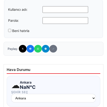
Kullanıcı adı:
Parola:
Beni hatırla
Paylaş:
Hava Durumu
☁
Ankara
NaN°C
ŞEHIR SEÇ