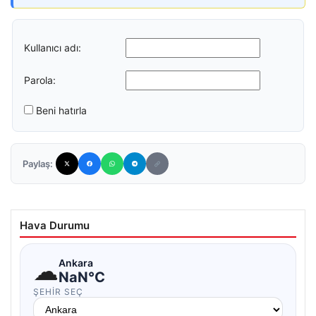
Kullanıcı adı:
Parola:
Beni hatırla
Paylaş:
Hava Durumu
☁
Ankara
NaN°C
ŞEHIR SEÇ