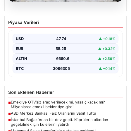
07.08.2026
ABD Merkez Bankası Faiz Oranlarını
Piyasa Verileri
Sabit Tuttu
ABD Merkez Bankası (Fed), mevcut ekonomik koşullarla
uyumlu olarak politika faiz oranını değiştirmeyerek
USD
47.74
▲ +0.18%
yüzde…
EUR
55.25
▲ +0.32%
ALTIN
6660.6
▲ +2.59%
BTC
3096305
▲ +0.14%
Son Eklenen Haberler
Emekliye ÖTV’siz araç verilecek mi, yasa çıkacak mı?
■
Milyonlarca emekli beklentiye girdi
ABD Merkez Bankası Faiz Oranlarını Sabit Tuttu
■
İstanbul Boğazı’ndan bir dev geçti. Köprülerin altından
■
geçebilmek için kulelerini yatırdı
Mohamed Salah transferinin detayları açıklandı!