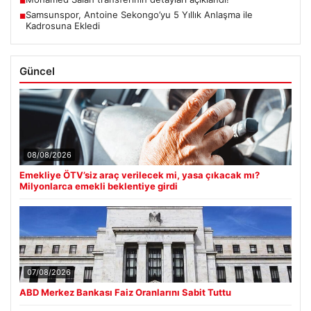
■
Samsunspor, Antoine Sekongo’yu 5 Yıllık Anlaşma ile
■
Kadrosuna Ekledi
Güncel
08/08/2026
Emekliye ÖTV’siz araç verilecek mi, yasa çıkacak mı?
Milyonlarca emekli beklentiye girdi
07/08/2026
ABD Merkez Bankası Faiz Oranlarını Sabit Tuttu