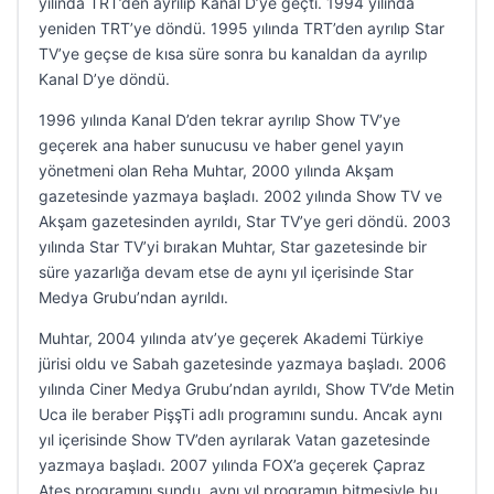
yılında TRT’den ayrılıp Kanal D’ye geçti. 1994 yılında
yeniden TRT’ye döndü. 1995 yılında TRT’den ayrılıp Star
TV’ye geçse de kısa süre sonra bu kanaldan da ayrılıp
Kanal D’ye döndü.
1996 yılında Kanal D’den tekrar ayrılıp Show TV’ye
geçerek ana haber sunucusu ve haber genel yayın
yönetmeni olan Reha Muhtar, 2000 yılında Akşam
gazetesinde yazmaya başladı. 2002 yılında Show TV ve
Akşam gazetesinden ayrıldı, Star TV’ye geri döndü. 2003
yılında Star TV’yi bırakan Muhtar, Star gazetesinde bir
süre yazarlığa devam etse de aynı yıl içerisinde Star
Medya Grubu’ndan ayrıldı.
Muhtar, 2004 yılında atv’ye geçerek Akademi Türkiye
jürisi oldu ve Sabah gazetesinde yazmaya başladı. 2006
yılında Ciner Medya Grubu’ndan ayrıldı, Show TV’de Metin
Uca ile beraber PişşTi adlı programını sundu. Ancak aynı
yıl içerisinde Show TV’den ayrılarak Vatan gazetesinde
yazmaya başladı. 2007 yılında FOX’a geçerek Çapraz
Ateş programını sundu, aynı yıl programın bitmesiyle bu