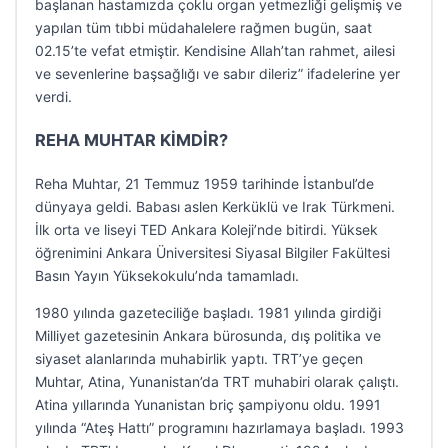
başlanan hastamızda çoklu organ yetmezliği gelişmiş ve
yapılan tüm tıbbi müdahalelere rağmen bugün, saat
02.15’te vefat etmiştir. Kendisine Allah’tan rahmet, ailesi
ve sevenlerine başsağlığı ve sabır dileriz” ifadelerine yer
verdi.
REHA MUHTAR KİMDİR?
Reha Muhtar, 21 Temmuz 1959 tarihinde İstanbul’de
dünyaya geldi. Babası aslen Kerküklü ve Irak Türkmeni.
İlk orta ve liseyi TED Ankara Koleji’nde bitirdi. Yüksek
öğrenimini Ankara Üniversitesi Siyasal Bilgiler Fakültesi
Basın Yayın Yüksekokulu’nda tamamladı.
1980 yılında gazeteciliğe başladı. 1981 yılında girdiği
Milliyet gazetesinin Ankara bürosunda, dış politika ve
siyaset alanlarında muhabirlik yaptı. TRT’ye geçen
Muhtar, Atina, Yunanistan’da TRT muhabiri olarak çalıştı.
Atina yıllarında Yunanistan briç şampiyonu oldu. 1991
yılında “Ateş Hattı” programını hazırlamaya başladı. 1993