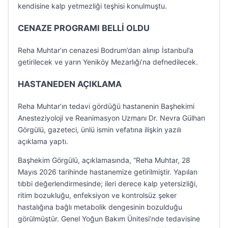
kendisine kalp yetmezliği teşhisi konulmuştu.
CENAZE PROGRAMI BELLİ OLDU
Reha Muhtar’ın cenazesi Bodrum’dan alınıp İstanbul’a
getirilecek ve yarın Yeniköy Mezarlığı’na defnedilecek.
HASTANEDEN AÇIKLAMA
Reha Muhtar’ın tedavi gördüğü hastanenin Başhekimi
Anesteziyoloji ve Reanimasyon Uzmanı Dr. Nevra Gülhan
Görgülü, gazeteci, ünlü ismin vefatına ilişkin yazılı
açıklama yaptı.
Başhekim Görgülü, açıklamasında, “Reha Muhtar, 28
Mayıs 2026 tarihinde hastanemize getirilmiştir. Yapılan
tıbbi değerlendirmesinde; ileri derece kalp yetersizliği,
ritim bozukluğu, enfeksiyon ve kontrolsüz şeker
hastalığına bağlı metabolik dengesinin bozulduğu
görülmüştür. Genel Yoğun Bakım Ünitesi’nde tedavisine