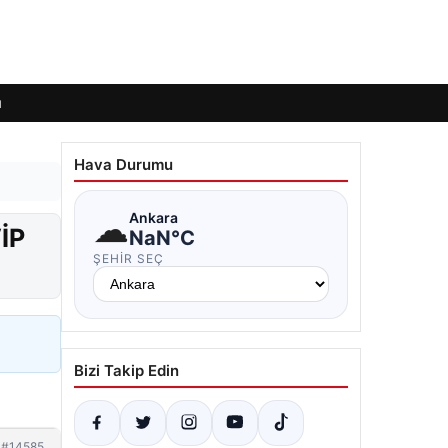
ı
Hava Durumu
☁
Ankara
İP
NaN°C
ŞEHIR SEÇ
Bizi Takip Edin
#14585