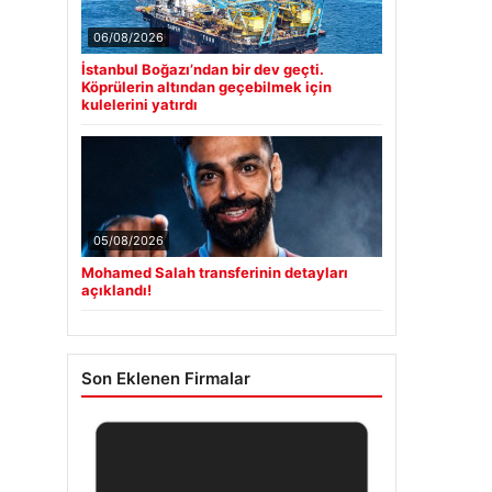
06/08/2026
İstanbul Boğazı’ndan bir dev geçti.
Köprülerin altından geçebilmek için
kulelerini yatırdı
05/08/2026
Mohamed Salah transferinin detayları
açıklandı!
Son Eklenen Firmalar