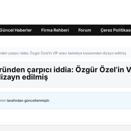
Güncel Haberler
Firma Rehberi
Forum
Çerez Politikas
en çarpıcı iddia: Özgür Özel’in VİP aracı belediye kasasından dizayn edilmiş
ünden çarpıcı iddia: Özgür Özel’in V
izayn edilmiş
min
tarafından güncellenmiştir.