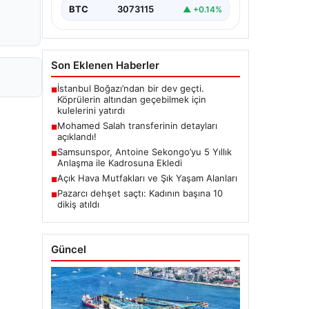
BTC
3073115
▲ +0.14%
Son Eklenen Haberler
İstanbul Boğazı’ndan bir dev geçti.
■
Köprülerin altından geçebilmek için
kulelerini yatırdı
Mohamed Salah transferinin detayları
■
açıklandı!
Samsunspor, Antoine Sekongo’yu 5 Yıllık
■
Anlaşma ile Kadrosuna Ekledi
Açık Hava Mutfakları ve Şık Yaşam Alanları
■
Pazarcı dehşet saçtı: Kadının başına 10
■
dikiş atıldı
Güncel