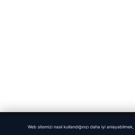
© 2026 Haber Evreni
Web sitemizi nasıl kullandığınızı daha iyi anlayabilmek,
betcio