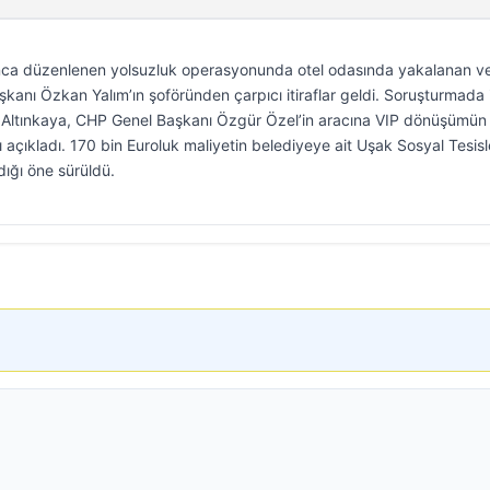
’nca düzenlenen yolsuzluk operasyonunda otel odasında yakalanan v
kanı Özkan Yalım’ın şoföründen çarpıcı itiraflar geldi. Soruşturmada i
 Altınkaya, CHP Genel Başkanı Özgür Özel’in aracına VIP dönüşümün
 açıkladı. 170 bin Euroluk maliyetin belediyeye ait Uşak Sosyal Tesisl
dığı öne sürüldü.