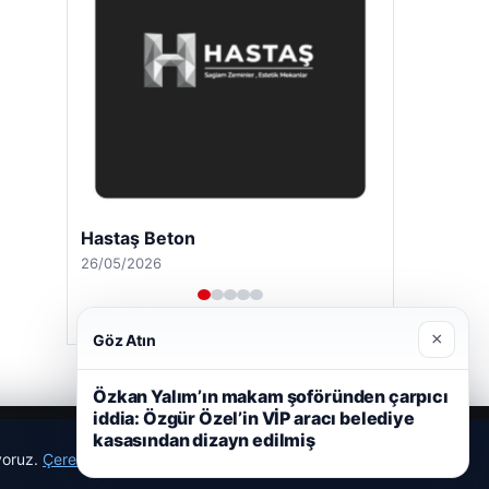
Hastaş Beton
26/05/2026
×
Göz Atın
Özkan Yalım’ın makam şoföründen çarpıcı
iddia: Özgür Özel’in VİP aracı belediye
kasasından dizayn edilmiş
ıyoruz.
Çerez Politikamız
Reddet
Kabul Et