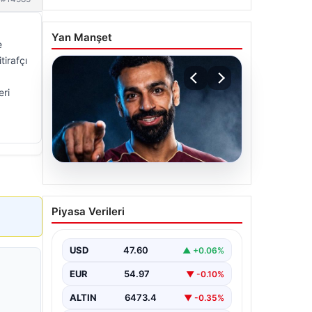
Yan Manşet
e
tirafçı
eri
05.08.2026
Mohamed Salah
Piyasa Verileri
transferinin detayları
açıklandı!
USD
47.60
▲ +0.06%
EUR
54.97
▼ -0.10%
ALTIN
6473.4
▼ -0.35%