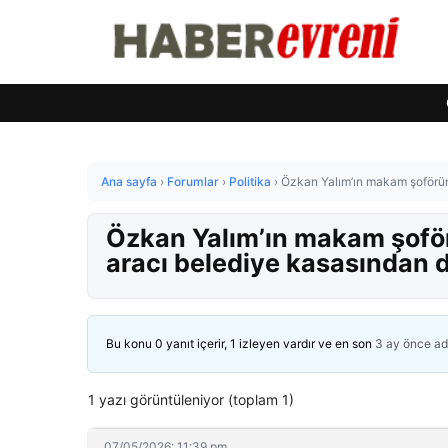
Ana sayfa
›
Forumlar
›
Politika
›
Özkan Yalım’ın makam şoföründ
Özkan Yalım’ın makam şoför
aracı belediye kasasından d
Bu konu 0 yanıt içerir, 1 izleyen vardır ve en son
3 ay önce
ad
1 yazı görüntüleniyor (toplam 1)
07/05/2026: 11:39 pm