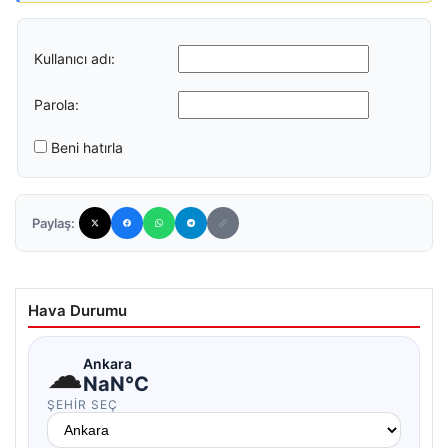
Kullanıcı adı:
Parola:
Beni hatırla
Paylaş:
Hava Durumu
☁
Ankara
NaN°C
ŞEHIR SEÇ