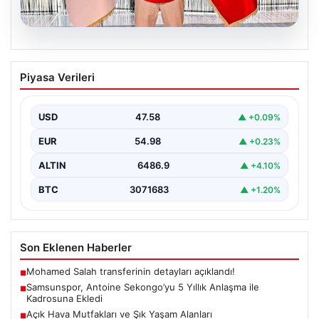
05.08.2026
Samsunspor, Antoine Sekongo’yu 5
Piyasa Verileri
Yıllık Anlaşma ile Kadrosuna Ekledi
Samsunspor, transfer çalışmalarına hız kesmeden
devam ederek Fransa'nın önemli kulüplerinden USL
USD
47.58
▲ +0.09%
Dunkerque forması giyen…
EUR
54.98
▲ +0.23%
ALTIN
6486.9
▲ +4.10%
BTC
3071683
▲ +1.20%
Son Eklenen Haberler
Mohamed Salah transferinin detayları açıklandı!
■
Samsunspor, Antoine Sekongo’yu 5 Yıllık Anlaşma ile
■
Kadrosuna Ekledi
Açık Hava Mutfakları ve Şık Yaşam Alanları
■