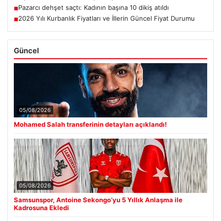
Pazarcı dehşet saçtı: Kadının başına 10 dikiş atıldı
■
2026 Yılı Kurbanlık Fiyatları ve İllerin Güncel Fiyat Durumu
■
Güncel
05/08/2026
Mohamed Salah transferinin detayları açıklandı!
05/08/2026
Samsunspor, Antoine Sekongo’yu 5 Yıllık Anlaşma ile
Kadrosuna Ekledi