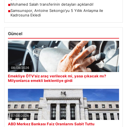
Mohamed Salah transferinin detayları açıklandı!
■
Samsunspor, Antoine Sekongo’yu 5 Yıllık Anlaşma ile
■
Kadrosuna Ekledi
Güncel
08/08/2026
Emekliye ÖTV’siz araç verilecek mi, yasa çıkacak mı?
Milyonlarca emekli beklentiye girdi
07/08/2026
ABD Merkez Bankası Faiz Oranlarını Sabit Tuttu