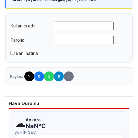
Kullanıcı adı:
Parola:
Beni hatırla
Paylaş:
Hava Durumu
☁
Ankara
NaN°C
ŞEHIR SEÇ