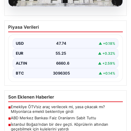
07.08.2026
ABD Merkez Bankası Faiz Oranlarını
Piyasa Verileri
Sabit Tuttu
ABD Merkez Bankası (Fed), mevcut ekonomik koşullarla
uyumlu olarak politika faiz oranını değiştirmeyerek
USD
47.74
▲ +0.18%
yüzde…
EUR
55.25
▲ +0.32%
ALTIN
6660.6
▲ +2.59%
BTC
3096305
▲ +0.14%
Son Eklenen Haberler
Emekliye ÖTV’siz araç verilecek mi, yasa çıkacak mı?
■
Milyonlarca emekli beklentiye girdi
ABD Merkez Bankası Faiz Oranlarını Sabit Tuttu
■
İstanbul Boğazı’ndan bir dev geçti. Köprülerin altından
■
geçebilmek için kulelerini yatırdı