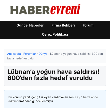
Güncel Haberler
Firma Rehberi
Forum
Çerez Politikası
Ana sayfa
›
Forumlar
›
Dünya
›
Lübnan’a yoğun hava saldırısı! 600’den
fazla hedef vuruldu
Lübnan’a yoğun hava saldırısı!
600’den fazla hedef vuruldu
Bu konu 0 yanıt içerir, 1 izleyen vardır ve en son
2 ay 1 hafta önce
admin
tarafından güncellenmiştir.