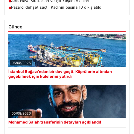
Açık Hava Mutfakları ve Şık Yaşam Alanları
■
Pazarcı dehşet saçtı: Kadının başına 10 dikiş atıldı
■
Güncel
06/08/2026
İstanbul Boğazı’ndan bir dev geçti. Köprülerin altından
geçebilmek için kulelerini yatırdı
05/08/2026
Mohamed Salah transferinin detayları açıklandı!