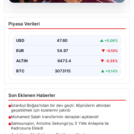
05.08.2026
Mohamed Salah transferinin detayları
Piyasa Verileri
açıklandı!
USD
47.60
▲ +0.06%
EUR
54.97
▼ -0.10%
ALTIN
6473.4
▼ -0.35%
BTC
3073115
▲ +0.14%
Son Eklenen Haberler
İstanbul Boğazı’ndan bir dev geçti. Köprülerin altından
■
geçebilmek için kulelerini yatırdı
Mohamed Salah transferinin detayları açıklandı!
■
Samsunspor, Antoine Sekongo’yu 5 Yıllık Anlaşma ile
■
Kadrosuna Ekledi