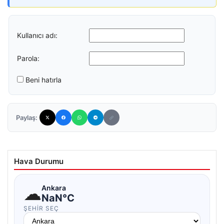
Kullanıcı adı:
Parola:
Beni hatırla
Paylaş:
Hava Durumu
☁
Ankara
NaN°C
ŞEHIR SEÇ