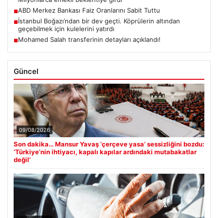
ABD Merkez Bankası Faiz Oranlarını Sabit Tuttu
■
İstanbul Boğazı’ndan bir dev geçti. Köprülerin altından
■
geçebilmek için kulelerini yatırdı
Mohamed Salah transferinin detayları açıklandı!
■
Güncel
09/08/2026
Son dakika… Mansur Yavaş ‘çerçeve yasa’ sessizliğini bozdu:
‘Türkiye’nin ihtiyacı, kapalı kapılar ardındaki mutabakatlar
değil’