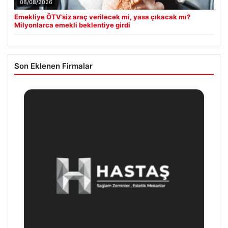
08/08/2026
Emekliye ÖTV’siz araç verilecek mi, yasa çıkacak mı?
Milyonlarca emekli beklentiye girdi
Son Eklenen Firmalar