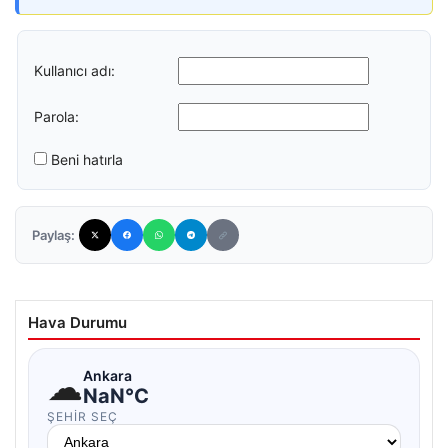
Kullanıcı adı:
Parola:
Beni hatırla
Paylaş:
Hava Durumu
☁
Ankara
NaN°C
ŞEHIR SEÇ