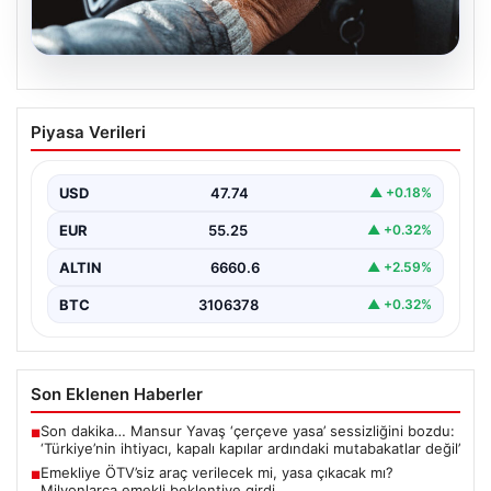
08.08.2026
Emekliye ÖTV’siz araç verilecek mi,
Piyasa Verileri
yasa çıkacak mı? Milyonlarca emekli
beklentiye girdi
USD
47.74
▲ +0.18%
EUR
55.25
▲ +0.32%
ALTIN
6660.6
▲ +2.59%
BTC
3106378
▲ +0.32%
Son Eklenen Haberler
Son dakika… Mansur Yavaş ‘çerçeve yasa’ sessizliğini bozdu:
■
‘Türkiye’nin ihtiyacı, kapalı kapılar ardındaki mutabakatlar değil’
Emekliye ÖTV’siz araç verilecek mi, yasa çıkacak mı?
■
Milyonlarca emekli beklentiye girdi