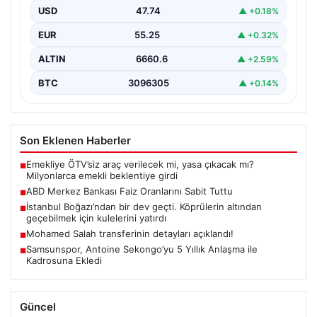
uyumlu olarak politika faiz oranını değiştirmeyerek
USD
47.74
▲ +0.18%
yüzde…
EUR
55.25
▲ +0.32%
ALTIN
6660.6
▲ +2.59%
BTC
3096305
▲ +0.14%
Son Eklenen Haberler
Emekliye ÖTV’siz araç verilecek mi, yasa çıkacak mı?
■
Milyonlarca emekli beklentiye girdi
ABD Merkez Bankası Faiz Oranlarını Sabit Tuttu
■
İstanbul Boğazı’ndan bir dev geçti. Köprülerin altından
■
geçebilmek için kulelerini yatırdı
Mohamed Salah transferinin detayları açıklandı!
■
Samsunspor, Antoine Sekongo’yu 5 Yıllık Anlaşma ile
■
Kadrosuna Ekledi
Güncel