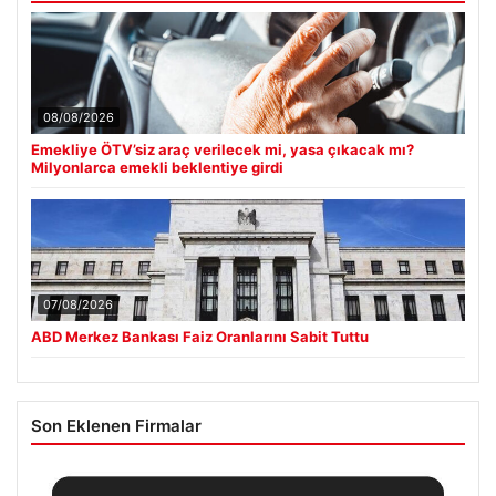
08/08/2026
Emekliye ÖTV’siz araç verilecek mi, yasa çıkacak mı?
Milyonlarca emekli beklentiye girdi
07/08/2026
ABD Merkez Bankası Faiz Oranlarını Sabit Tuttu
Son Eklenen Firmalar