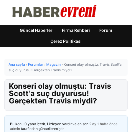
Güncel Haberler
Firma Rehberi
Forum
Çerez Politikası
Ana sayfa
›
Forumlar
›
Magazin
›
Konseri olay olmuştu: Travis Scott’a
suç duyurusu! Gerçekten Travis miydi?
Konseri olay olmuştu: Travis
Scott’a suç duyurusu!
Gerçekten Travis miydi?
Bu konu 0 yanıt içerir, 1 izleyen vardır ve en son
2 ay 1 hafta önce
admin
tarafından güncellenmiştir.