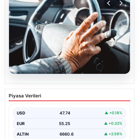
08.08.2026
Emekliye ÖTV’siz araç verilecek mi,
Piyasa Verileri
yasa çıkacak mı? Milyonlarca emekli
beklentiye girdi
USD
47.74
▲ +0.18%
EUR
55.25
▲ +0.32%
ALTIN
6660.6
▲ +2.59%