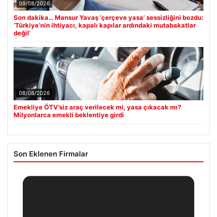
09/08/2026
Son dakika… Mansur Yavaş ‘çerçeve yasa’ sessizliğini bozdu:
‘Türkiye’nin ihtiyacı, kapalı kapılar ardındaki mutabakatlar
değil’
08/08/2026
Emekliye ÖTV’siz araç verilecek mi, yasa çıkacak mı?
Milyonlarca emekli beklentiye girdi
Son Eklenen Firmalar