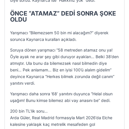
diye sordu. Kaynarca ise “Hakkınız yok” dedi.
ÖNCE “ATAMAZ” DEDİ SONRA ŞOKE
OLDU
Yarışmacı “Bilemezsem 50 bin mi alacağım?” diyerek
sorunca Kaynarca kuralları açıkladı.
Soruya dönen yarışmacı “58 metreden atamaz onu ya!
Öyle ayak ne arar şey gibi duruyor ayakları… Belki 38’den
atmıştır. Ula bunu da bilemezsek nasıl bilmedin diye
beni… Pek anlamam… Biz en iyisi 100’ü alalım gidelim”
deyince Kaynarca “Herkes bilmek zorunda değil canım”
yanıtını verdi.
Yarışmacı daha sonra ’68’ yanıtını duyunca “Helal olsun
uşağım! Bunu kimse bilemez abi vay anasını be” dedi.
200 bin TL’lik soru…
Arda Güler, Real Madrid formasıyla Mart 2026’da Elche
kalesine yaklaşık kaç metrelik mesafeden gol