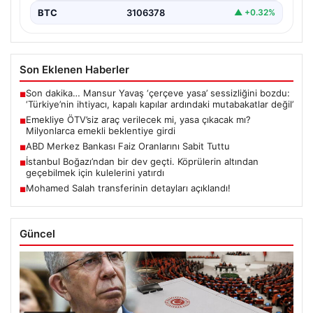
BTC
3106378
▲ +0.32%
Son Eklenen Haberler
Son dakika… Mansur Yavaş ‘çerçeve yasa’ sessizliğini bozdu:
■
‘Türkiye’nin ihtiyacı, kapalı kapılar ardındaki mutabakatlar değil’
Emekliye ÖTV’siz araç verilecek mi, yasa çıkacak mı?
■
Milyonlarca emekli beklentiye girdi
ABD Merkez Bankası Faiz Oranlarını Sabit Tuttu
■
İstanbul Boğazı’ndan bir dev geçti. Köprülerin altından
■
geçebilmek için kulelerini yatırdı
Mohamed Salah transferinin detayları açıklandı!
■
Güncel