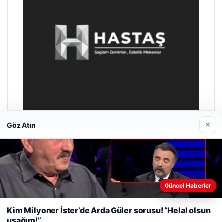
×
Göz Atın
Prenses Night Club
29/04/2026
Web sitemizi nasıl kullandığınızı daha iyi anlayabilmek,
Güncel Haberler
deneyiminizi kişiselleştirmek ve geliştirmek amacıyla çerezler
kullanıyoruz.
Çerez Politikamız
Kim Milyoner İster’de Arda Güler sorusu! “Helal olsun
uşağım!”
Reddet
Kabul Et