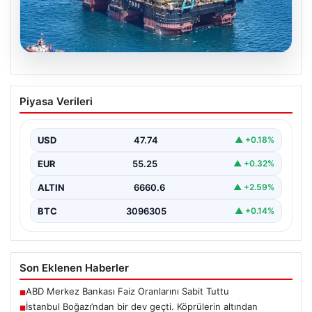
06.08.2026
İstanbul Boğazı’ndan bir dev geçti.
Piyasa Verileri
Köprülerin altından geçebilmek için
kulelerini yatırdı
USD
47.74
▲ +0.18%
EUR
55.25
▲ +0.32%
ALTIN
6660.6
▲ +2.59%
BTC
3096305
▲ +0.14%
Son Eklenen Haberler
ABD Merkez Bankası Faiz Oranlarını Sabit Tuttu
■
İstanbul Boğazı’ndan bir dev geçti. Köprülerin altından
■